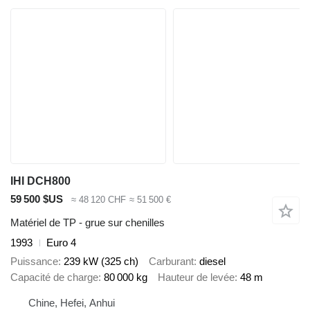
IHI DCH800
59 500 $US
≈ 48 120 CHF
≈ 51 500 €
Matériel de TP - grue sur chenilles
1993
Euro 4
Puissance
239 kW (325 ch)
Carburant
diesel
Capacité de charge
80 000 kg
Hauteur de levée
48 m
Chine, Hefei, Anhui