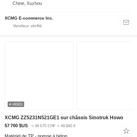
Chine, Xuzhou
XCMG E-commerce Inc.
VIDÉO
XCMG ZZ5231N521GE1 sur châssis Sinotruk Howo
57 700 $US
≈ 46 670 CHF
≈ 49 940 €
Matériel de TP - pompe à béton