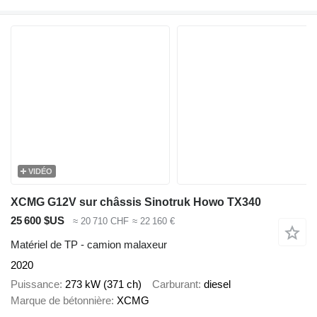
VIDÉO
XCMG G12V sur châssis Sinotruk Howo TX340
25 600 $US
≈ 20 710 CHF
≈ 22 160 €
Matériel de TP - camion malaxeur
2020
Puissance
273 kW (371 ch)
Carburant
diesel
Marque de bétonnière
XCMG