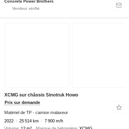
Concrete Power Brothers
XCMG sur châssis Sinotruk Howo
Prix sur demande
Matériel de TP - camion malaxeur
2022
25 514 km
7 900 m/h
Volume
12 m³
Marque de bétonnière
XCMG