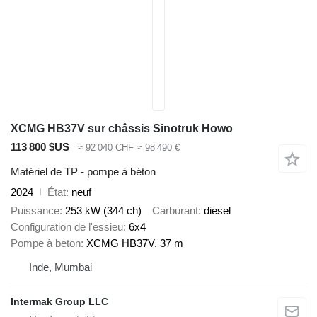
XCMG HB37V sur châssis Sinotruk Howo
113 800 $US
≈ 92 040 CHF
≈ 98 490 €
Matériel de TP - pompe à béton
2024
État
neuf
Puissance
253 kW (344 ch)
Carburant
diesel
Configuration de l'essieu
6x4
Pompe à beton
XCMG HB37V, 37 m
Inde, Mumbai
Intermak Group LLC