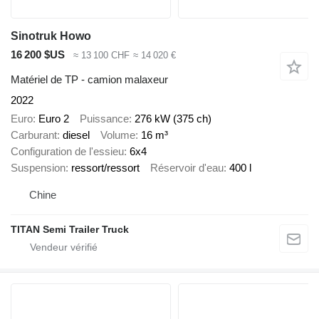
Sinotruk Howo
16 200 $US
≈ 13 100 CHF
≈ 14 020 €
Matériel de TP - camion malaxeur
2022
Euro
Euro 2
Puissance
276 kW (375 ch)
Carburant
diesel
Volume
16 m³
Configuration de l'essieu
6x4
Suspension
ressort/ressort
Réservoir d'eau
400 l
Chine
TITAN Semi Trailer Truck