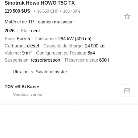
Sinotruk Howo HOWO T5G TX
119 500 $US
≈ 96 650 CHF
≈ 103 400 €
Matériel de TP - camion malaxeur
2026
État
neuf
Euro
Euro 5
Puissance
294 kW (400 ch)
Carburant
diesel
Capacité de charge
24 000 kg
Volume
9 m³
Configuration de l'essieu
6x4
Suspension
ressort/ressort
Réservoir d'eau
600 l
Ukraine, s. Sviatopetrivske
TOV «BiBi Kars»