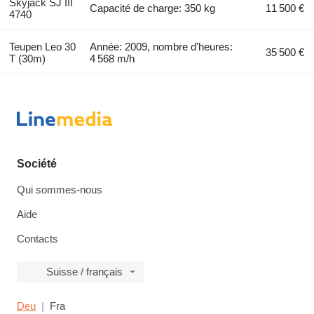
Skyjack SJ III
Capacité de charge: 350 kg
11 500 €
4740
Teupen Leo 30
Année: 2009, nombre d'heures:
35 500 €
T (30m)
4 568 m/h
Société
Qui sommes-nous
Aide
Contacts
Suisse / français
Deu
Fra