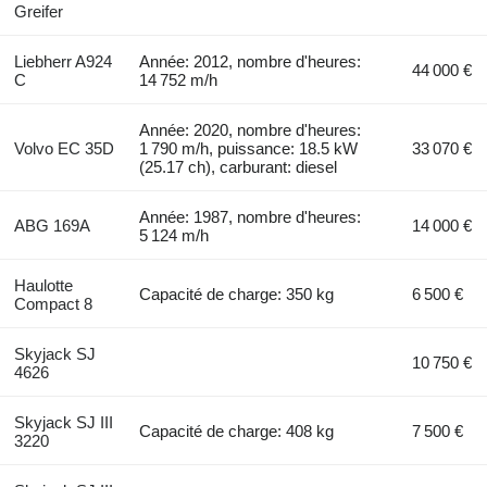
Greifer
Liebherr A924
Année: 2012, nombre d'heures:
44 000 €
C
14 752 m/h
Année: 2020, nombre d'heures:
Volvo EC 35D
1 790 m/h, puissance: 18.5 kW
33 070 €
(25.17 ch), carburant: diesel
Année: 1987, nombre d'heures:
ABG 169A
14 000 €
5 124 m/h
Haulotte
Capacité de charge: 350 kg
6 500 €
Compact 8
Skyjack SJ
10 750 €
4626
Skyjack SJ III
Capacité de charge: 408 kg
7 500 €
3220