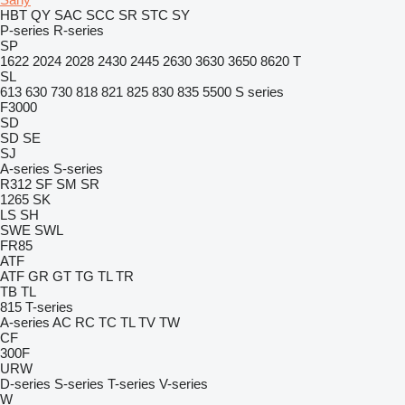
HBT
QY
SAC
SCC
SR
STC
SY
P-series
R-series
SP
1622
2024
2028
2430
2445
2630
3630
3650
8620 T
SL
613
630
730
818
821
825
830
835
5500
S series
F3000
SD
SD
SE
SJ
A-series
S-series
R312
SF
SM
SR
1265
SK
LS
SH
SWE
SWL
FR85
ATF
ATF
GR
GT
TG
TL
TR
TB
TL
815
T-series
A-series
AC
RC
TC
TL
TV
TW
CF
300F
URW
D-series
S-series
T-series
V-series
W