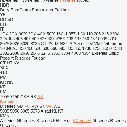
HL-series
HW-series
HX-series
R-series
Robex
HBR
Daily
EuroCargo
Eurotrakker
Trakker
YF
DD
SD
ELF
IT
1CX
2CX
3CX
3DX
4CX
5CX
16C-1
35Z-1
86
110
205
215
220X
225
403
406
407
409
426
427
435S
436
437
456
457
8008
8018
8025
8026
8030
8035
CT
JS
JZ
NXT
S-Series
TM
VMT
Vibromax
10
340AJ
450
460
520
600
660
680
800
860
1230
1250
1350
1930
1932
2030
2630
2646
3246
3369
3394
4069
4394
E-series
Liftlux
Pecolift
R-series
Toucan
CT
HT
KV
SPX
410
PM
KR
NK
KR
KM
7055
7150
CKE
RK
SK
Komatsu
D series
GD
PC
PW
SK
WA
WB
5035
5050
5065
5075
Allrad
KL
KT
KMK
A-series
GL-series
K-series
KH-series
KX-series
M-series
R-series
U-series