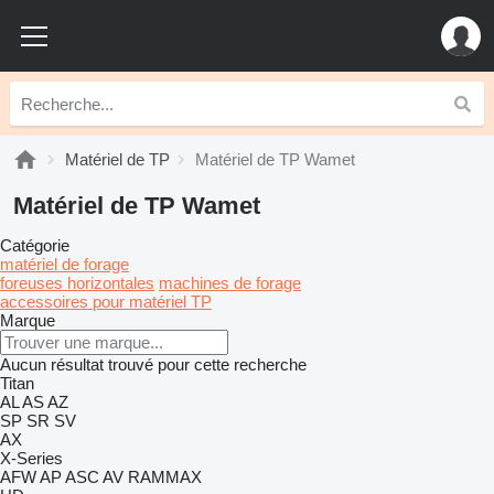
Matériel de TP
Matériel de TP Wamet
Matériel de TP Wamet
Catégorie
matériel de forage
foreuses horizontales
machines de forage
accessoires pour matériel TP
Marque
Aucun résultat trouvé pour cette recherche
Titan
AL
AS
AZ
SP
SR
SV
AX
X-Series
AFW
AP
ASC
AV
RAMMAX