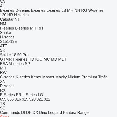
VA
AL
B-series
D-series
E-series
L-series
LB
MH
NH
RG
W-series
120
HR
N-series
Cabstar
NT
NM
F-series
L-series
MH
RH
Snake
H-series
S151-19E
ATT
SK
Spider 18.90 Pro
GTMR
H-series
HD
IGO
MC
MD
MDT
BSA
M-series
SP
MR
RW
C-series
K-series
Kerax
Master
Maxity
Midlum
Premium
Trafic
XN
R-series
RX
E-Series
ER
L-Series
LG
655
656
816
919
920
921
922
TS
SE
Commando
DI
DP
DX
Dino
Leopard
Pantera
Ranger
Sany