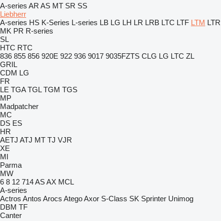
A-series
AR
AS
MT
SR
SS
Liebherr
A-series
HS
K-Series
L-series
LB
LG
LH
LR
LRB
LTC
LTF
LTM
LTR
MK
PR
R-series
SL
HTC
RTC
836
855
856
920E
922
936
9017
9035FZTS
CLG
LG
LTC
ZL
GRIL
CDM
LG
FR
LE
TGA
TGL
TGM
TGS
MP
Madpatcher
MC
DS
ES
HR
AETJ
ATJ
MT
TJ
VJR
XE
MI
Parma
MW
6
8
12
714
AS
AX
MCL
A-series
Actros
Antos
Arocs
Atego
Axor
S-Class
SK
Sprinter
Unimog
DBM
TF
Canter