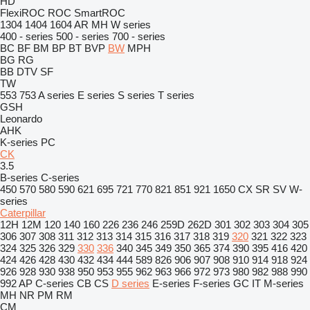
HD
FlexiROC
ROC
SmartROC
1304
1404
1604
AR
MH
W series
400 - series
500 - series
700 - series
BC
BF
BM
BP
BT
BVP
BW
MPH
BG
RG
BB
DTV
SF
TW
553
753
A series
E series
S series
T series
GSH
Leonardo
AHK
K-series
PC
CK
3.5
B-series
C-series
450
570
580
590
621
695
721
770
821
851
921
1650
CX
SR
SV
W-
series
Caterpillar
12H
12M
120
140
160
226
236
246
259D
262D
301
302
303
304
305
306
307
308
311
312
313
314
315
316
317
318
319
320
321
322
323
324
325
326
329
330
336
340
345
349
350
365
374
390
395
416
420
424
426
428
430
432
434
444
589
826
906
907
908
910
914
918
924
926
928
930
938
950
953
955
962
963
966
972
973
980
982
988
990
992
AP
C-series
CB
CS
D series
E-series
F-series
GC
IT
M-series
MH
NR
PM
RM
CM