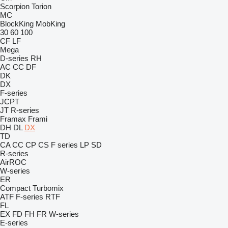
Scorpion
Torion
MC
BlockKing
MobKing
30
60
100
CF
LF
Mega
D-series
RH
AC
CC
DF
DK
DX
F-series
JCPT
JT
R-series
Framax
Frami
DH
DL
DX
TD
CA
CC
CP
CS
F series
LP
SD
R-series
AirROC
W-series
ER
Compact
Turbomix
ATF
F-series
RTF
FL
EX
FD
FH
FR
W-series
E-series