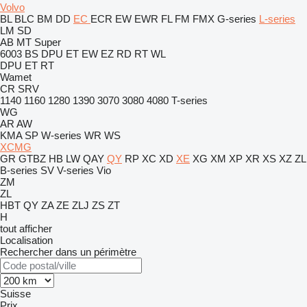
Volvo
BL
BLC
BM
DD
EC
ECR
EW
EWR
FL
FM
FMX
G-series
L-series
LM
SD
AB
MT
Super
6003
BS
DPU
ET
EW
EZ
RD
RT
WL
DPU
ET
RT
Wamet
CR
SRV
1140
1160
1280
1390
3070
3080
4080
T-series
WG
AR
AW
KMA
SP
W-series
WR
WS
XCMG
GR
GTBZ
HB
LW
QAY
QY
RP
XC
XD
XE
XG
XM
XP
XR
XS
XZ
ZL
B-series
SV
V-series
Vio
ZM
ZL
HBT
QY
ZA
ZE
ZLJ
ZS
ZT
H
tout afficher
Localisation
Rechercher dans un périmètre
Suisse
Prix