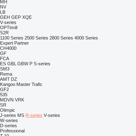
MH
NV
LB
GEH
GEP
XQE
V-series
OPTImill
S2R
1100 Series
2500 Series
2800 Series
4000 Series
Expert
Partner
CH4000
GF
FCA
ES
GBL
GBW
P
S-series
SM3
Rema
AMT
DZ
Kangoo
Master
Trafic
GF2
535
MDVN
VRK
SR
Olimpic
J-series
MS
R-series
V-series
W-series
D-series
Professional
T-10