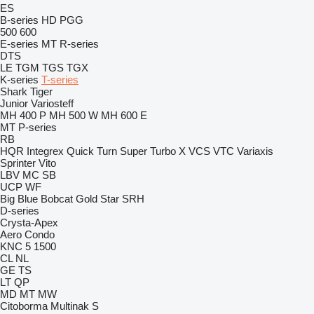
ES
B-series
HD
PGG
500
600
E-series
MT
R-series
DTS
LE
TGM
TGS
TGX
K-series
T-series
Shark
Tiger
Junior
Variosteff
MH 400 P
MH 500 W
MH 600 E
MT
P-series
RB
HQR
Integrex
Quick Turn
Super Turbo X
VCS
VTC
Variaxis
Sprinter
Vito
LBV
MC
SB
UCP
WF
Big Blue
Bobcat
Gold Star
SRH
D-series
Crysta-Apex
Aero
Condo
KNC 5 1500
CL
NL
GE
TS
LT
QP
MD
MT
MW
Citoborma
Multinak S