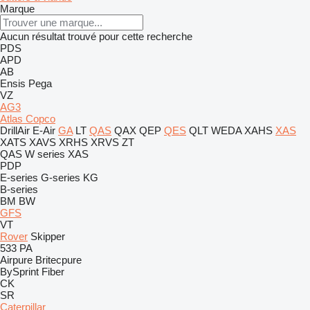
Marque
Aucun résultat trouvé pour cette recherche
PDS
APD
AB
Ensis
Pega
VZ
AG3
Atlas Copco
DrillAir
E-Air
GA
LT
QAS
QAX
QEP
QES
QLT
WEDA
XAHS
XAS
XATS
XAVS
XRHS
XRVS
ZT
QAS
W series
XAS
PDP
E-series
G-series
KG
B-series
BM
BW
GFS
VT
Rover
Skipper
533
PA
Airpure
Britecpure
BySprint Fiber
CK
SR
Caterpillar