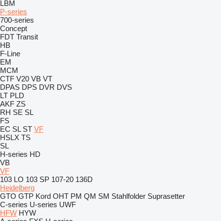
LBM
P-series
700-series
Concept
FDT
Transit
HB
F-Line
EM
MCM
CTF
V20
VB
VT
DPAS
DPS
DVR
DVS
LT
PLD
AKF
ZS
RH
SE
SL
FS
EC
SL
ST
VF
HSLX
TS
SL
H-series
HD
VB
VF
103 LO
103 SP
107-20
136D
Heidelberg
GTO
GTP
Kord
OHT
PM
QM
SM
Stahlfolder
Suprasetter
C-series
U-series
UWF
HFW
HYW