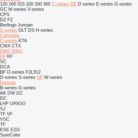
120
160
315
320
330
365
C-series
DE
D series
E-series
G-series
GC
M-series
V-series
CPS
DZ
FZ
Berlingo
Jumper
C-series
DLT
DS
H-series
Cummins
C-series
KTA
CMX
CTX
DMC
DMU
FP
KF
SC
DCA
BF
D-series
F2L912
D-series
S-series
SP
W-series
Doosan
B-series
G-series
AK
DW
DZ
DC
LHF
ORIGO
SJ
TF
VF
VSC
TF
ESE
EZG
SureColor