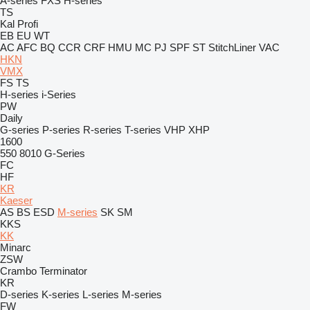
A-series
FXS
H-series
TS
Kal
Profi
EB
EU
WT
AC
AFC
BQ
CCR
CRF
HMU
MC
PJ
SPF
ST
StitchLiner
VAC
HKN
VMX
FS
TS
H-series
i-Series
PW
Daily
G-series
P-series
R-series
T-series
VHP
XHP
1600
550
8010
G-Series
FC
HF
KR
Kaeser
AS
BS
ESD
M-series
SK
SM
KKS
KK
Minarc
ZSW
Crambo
Terminator
KR
D-series
K-series
L-series
M-series
FW