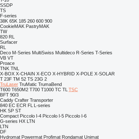
SSDP
TS
F-series
38K
65K
185
260
600
900
CookieMAK
PastryMAK
TW
820
RL
Surfacer
RL
Deco
M-Series
MultiSwiss
Multideco
R-Series
T-Series
VB
VT
Proace
TNK
TNL
X-BOX
X-CHAIN
X-ECO
X-HYBRID
X-POLE
X-SOLAR
T 23F
TM 52
TS 23G 2
TruLaser
TruMatic
TrumaBend
T600
T650M2
T700
T1000
TC
TL
TSC
BFT 90/3
Caddy
Crafter
Transporter
840
EC
ECR
FL
L-series
HK
SP
ST
Compact
Piccolo I-4
Piccolo I-5
Piccolo I-6
G-series
HX
LTN
LTN
DF
Hydromat
Powermat
Profimat
Rondamat
Unimat