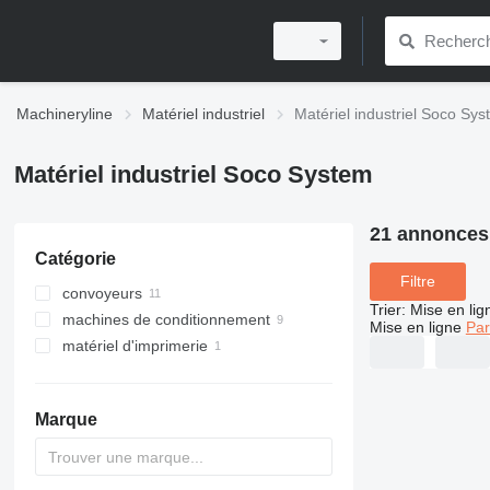
Machineryline
Matériel industriel
Matériel industriel Soco Sy
Matériel industriel Soco System
21 annonces
Catégorie
Filtre
convoyeurs
Trier
:
Mise en lig
machines de conditionnement
convoyeurs à rouleaux
Mise en ligne
Par
matériel d'imprimerie
convoyeurs à courroie
fermeuses de cartons
convoyeurs courbes
machines de pesage et
autres machines pour imprimer
d'emballage
operculeuses
Marque
autres machines de
conditionnement