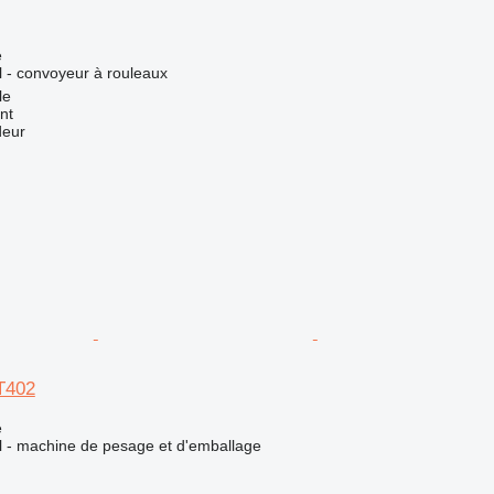
e
el - convoyeur à rouleaux
le
nt
deur
T402
e
el - machine de pesage et d'emballage