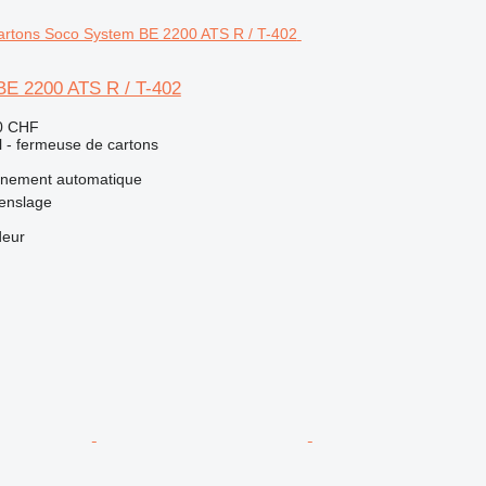
E 2200 ATS R / T-402
0 CHF
el - fermeuse de cartons
nnement
automatique
enslage
deur