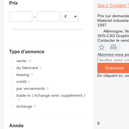
Prix
Royaume-Uni
Soco System 
Espagne
Prix sur demand
–
Portugal
Matériel industri
1997
Allemagne, No
SHS-CAS Graphi
Contacter le ven
Type d'annonce
Abonnez-vous pou
vente
du fabricant
S'abonner
leasing
En cliquant ici, 
crédit
par versements
trade-in ( échange avec supplément )
échange
8
Année