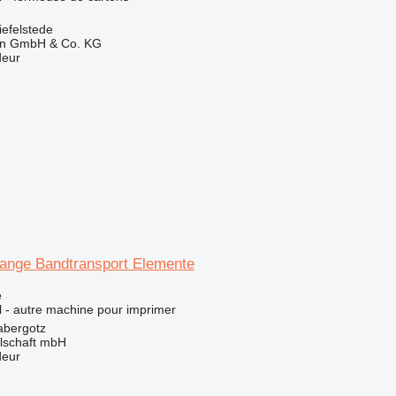
efelstede
en GmbH & Co. KG
deur
ange Bandtransport Elemente
e
el - autre machine pour imprimer
abergotz
llschaft mbH
deur