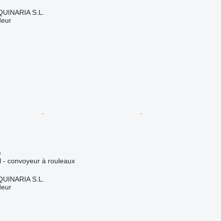
INARIA S.L.
deur
e
el - convoyeur à rouleaux
INARIA S.L.
deur