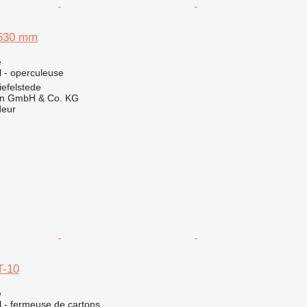
530 mm
e
el - operculeuse
efelstede
en GmbH & Co. KG
deur
T-10
e
el - fermeuse de cartons