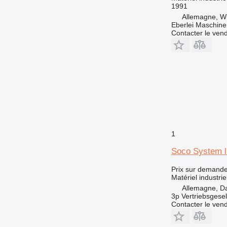
1991
Allemagne, Wi
Eberlei Maschin
Contacter le ven
1
Soco System l
Prix sur demand
Matériel industri
Allemagne, D
3p Vertriebsgese
Contacter le ven