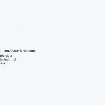
e
el - convoyeur à rouleaux
abergotz
llschaft mbH
deur