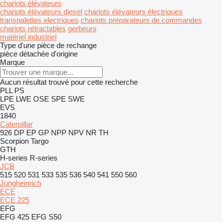
chariots élévateurs
chariots élévateurs diesel
chariots élévateurs électriques
transpalettes electriques
chariots préparateurs de commandes
chariots rétractables
gerbeurs
matériel industriel
Type d'une pièce de rechange
pièce détachée d'origine
Marque
Aucun résultat trouvé pour cette recherche
PLL
PS
LPE
LWE
OSE
SPE
SWE
EVS
1840
Caterpillar
926
DP
EP
GP
NPP
NPV
NR
TH
Scorpion
Targo
GTH
H-series
R-series
JCB
515
520
531
533
535
536
540
541
550
560
Jungheinrich
ECE
ECE 225
EFG
EFG 425
EFG S50