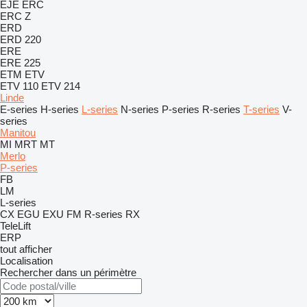
EJE
ERC
ERC Z
ERD
ERD 220
ERE
ERE 225
ETM
ETV
ETV 110
ETV 214
Linde
E-series
H-series
L-series
N-series
P-series
R-series
T-series
V-
series
Manitou
MI
MRT
MT
Merlo
P-series
FB
LM
L-series
CX
EGU
EXU
FM
R-series
RX
TeleLift
ERP
tout afficher
Localisation
Rechercher dans un périmètre