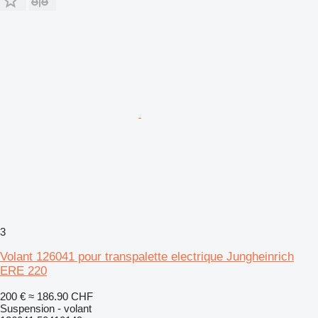
3
Volant 126041 pour transpalette electrique Jungheinrich
ERE 220
200 €
≈ 186.90 CHF
Suspension - volant