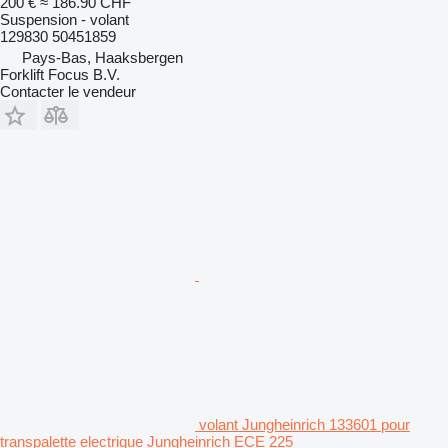
200 €
≈ 186.90 CHF
Suspension - volant
129830 50451859
Pays-Bas, Haaksbergen
Forklift Focus B.V.
Contacter le vendeur
volant Jungheinrich 133601 pour
transpalette electrique Jungheinrich ECE 225