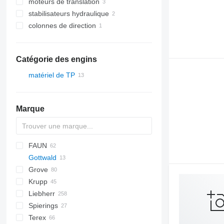
moteurs de translation
stabilisateurs hydraulique
colonnes de direction
Catégorie des engins
matériel de TP
grues
grues mobiles
Marque
FAUN
5299
D series
AC
Gottwald
CC
ATF
Grove
HC
HK
AMK
Krupp
RTF
AT
KH
SCX
C-series
HD
CKE
D series
Liebherr
GMK
PW
GMT
Spierings
RT
KMK
HS
LS
MC
S-series
Terex
L-series
345
LS
ATF