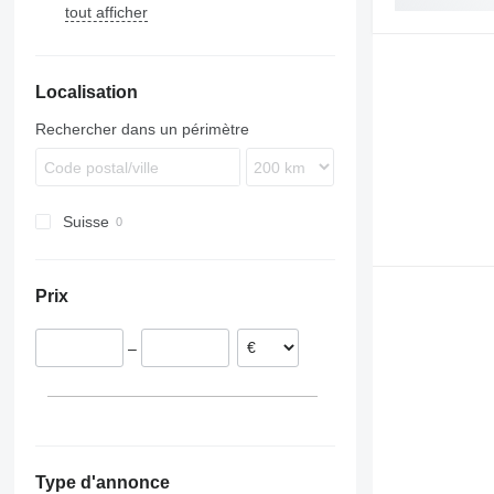
tout afficher
LB
365
AC
LR
377
TC
LRB
SK
Localisation
LTM
R-series
Rechercher dans un périmètre
Suisse
Prix
–
Type d'annonce