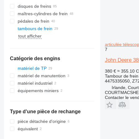
disques de freins
maîtres-cylindres de frein
pédales de frein
tambours de frein
tout afficher
articulée télesc
7
Catégorie des engins
John Deere 38
matériel de TP
380 €
≈ 355.10 
matériel de manutention
excavateurs
Tambour de frein
4475335050, Z72
matériel industriel
grues
chariots élévateurs
Irlande, Cour
équipements miniers
engins de terrassement
grues mobiles
chariots élévateurs diesel
COURTMACSHER
Contacter le ven
nacelles élévatrices
matériel de carrières
grues tout-terrain
bulldozers
chargeuses construction
tombereaux articulés
Type d'une pièce de rechange
chargeuses articulées
tombereaux rigides
télescopiques
pièce détachée d'origine
chargeuses sur pneus
équivalent