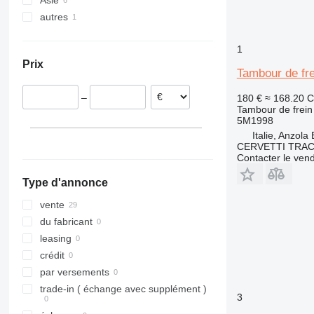
Asie
Espagne
autres
Pays-Bas
Chine
Lettonie
Oman
Ukraine
1
Pologne
Prix
Lituanie
Tambour de fre
Italie
–
180 €
≈ 168.20 
Irlande
Tambour de frein
Allemagne
5M1998
Italie, Anzola
CERVETTI TRA
Contacter le ven
Type d'annonce
vente
du fabricant
leasing
crédit
par versements
trade-in ( échange avec supplément )
3