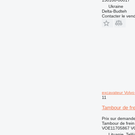
Ukraine
Delta-Budteh
Contacter le ven
excavateur Volv
11
Tambour de f
Prix sur demand
Tambour de frein
VOE11705867 V
Lituanie, Telši