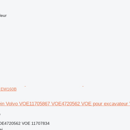
deur
o EW160B
rein Volvo VOE11705867 VOE4720562 VOE pour excavateur
e
OE4720562 VOE 11707834
ai