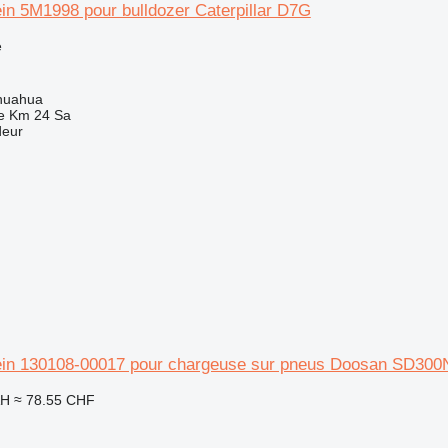
in 5M1998 pour bulldozer Caterpillar D7G
e
huahua
e Km 24 Sa
deur
ein 130108-00017 pour chargeuse sur pneus Doosan SD300
AH
≈ 78.55 CHF