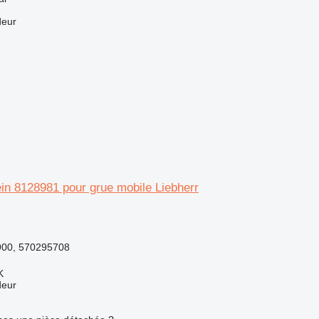
deur
in 8128981 pour grue mobile Liebherr
900, 570295708
K
deur