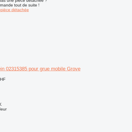
pas une pièce détachée ?
mande tout de suite !
pièce détachée
ein 02315385 pour grue mobile Grove
CHF
K
deur