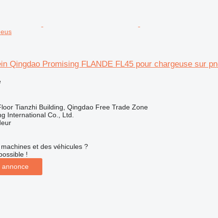
neus
ein Qingdao Promising FLANDE FL45 pour chargeuse sur p
e
loor Tianzhi Building, Qingdao Free Trade Zone
 International Co., Ltd.
deur
machines et des véhicules ?
possible !
 annonce