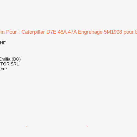
in Pour : Caterpillar D7E 48A 47A Engrenage 5M1998 pour b
CHF
 Emilia (BO)
CTOR SRL
deur