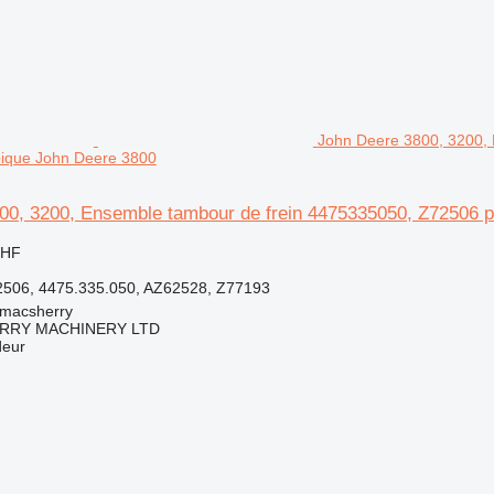
John Deere 3800, 3200,
opique John Deere 3800
00, 3200, Ensemble tambour de frein 4475335050, Z72506 p
CHF
506, 4475.335.050, AZ62528, Z77193
tmacsherry
RY MACHINERY LTD
deur