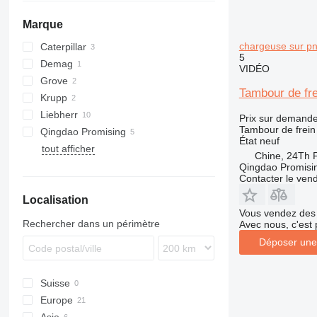
Marque
chargeuse sur p
Caterpillar
5
Demag
D series
VIDÉO
Grove
AC
SD
Tambour de fr
Krupp
GMK
3200
Liebherr
3800
Prix sur demand
Tambour de frein
Qingdao Promising
Z-series
LTM
État
neuf
tout afficher
EW
Chine, 24Th F
Qingdao Promising
Contacter le ven
Localisation
Vous vendez des 
Rechercher dans un périmètre
Avec nous, c'est 
Déposer une
Suisse
Europe