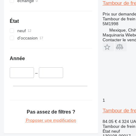
échange
Tambour de fre
Prix sur demand
Tambour de frein
État
5M1998
Mexique, Chi
neuf
Maquinaria Wieb
d'occasion
Contacter le ven
Année
–
1
Tambour de fr
Pas assez de filtres ?
Proposer une modification
84.05 €
4 324 U
Tambour de frein
État
neuf
130108-00017