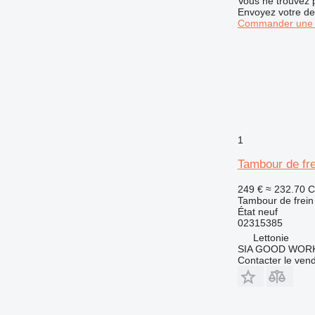
Vous ne trouvez 
Envoyez votre de
Commander une 
1
Tambour de fr
249 €
≈ 232.70 
Tambour de frein
État
neuf
02315385
Lettonie
SIA GOOD WOR
Contacter le ven