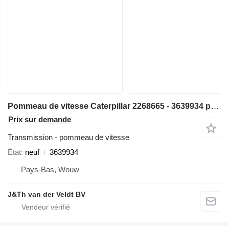
Pommeau de vitesse Caterpillar 2268665 - 3639934 pour matériel de TP 980H 950GII 980GII 962GII 972GII 966GII
Prix sur demande
Transmission - pommeau de vitesse
État
neuf
3639934
Pays-Bas, Wouw
J&Th van der Veldt BV