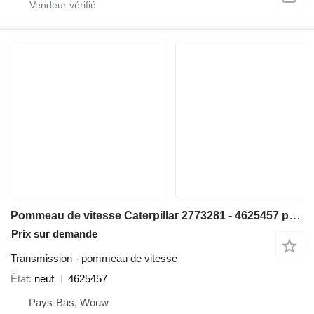
Pommeau de vitesse Caterpillar 2773281 - 4625457 pour chargeuse sur pneus 950H 962H 972H 966H IT62H
Prix sur demande
Transmission - pommeau de vitesse
État
neuf
4625457
Pays-Bas, Wouw