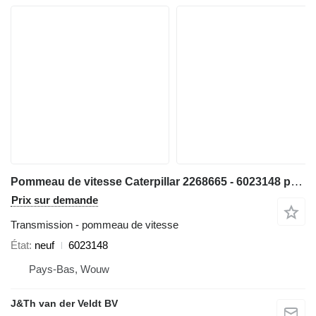
Pommeau de vitesse Caterpillar 2268665 - 6023148 pour matériel de TP 980H 950GII 980GII 962GII 972GII 966GII
Prix sur demande
Transmission - pommeau de vitesse
État
neuf
6023148
Pays-Bas, Wouw
J&Th van der Veldt BV