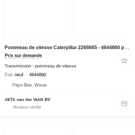
Pommeau de vitesse Caterpillar 2268665 - 4644860 pour matériel de TP 980H 950GII 980GII 962GII 972GII 966GII
Prix sur demande
Transmission - pommeau de vitesse
État
neuf
4644860
Pays-Bas, Wouw
J&Th van der Veldt BV