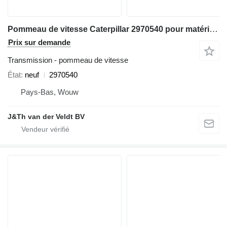
Pommeau de vitesse Caterpillar 2970540 pour matériel de TP 320D 330D 311D 312D 323D 324D 315D 325D 336D 319D 329D 349D 336D2 349D2
Prix sur demande
Transmission - pommeau de vitesse
État
neuf
2970540
Pays-Bas, Wouw
J&Th van der Veldt BV