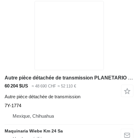
Autre pièce détachée de transmission PLANETARIO 7Y-1774 pour excavateur Caterpillar 320, 320L, 320N, 320S, 345B
60 204 $US
≈ 48 690 CHF
≈ 52 110 €
Autre pièce détachée de transmission
7Y-1774
Mexique, Chihuahua
Maquinaria Wiebe Km 24 Sa