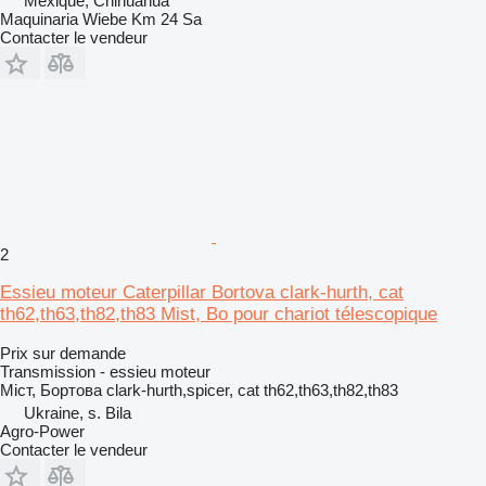
Mexique, Chihuahua
Maquinaria Wiebe Km 24 Sa
Contacter le vendeur
2
Essieu moteur Caterpillar Bortova clark-hurth, cat
th62,th63,th82,th83 Mist, Bo pour chariot télescopique
Prix sur demande
Transmission - essieu moteur
Міст, Бортова clark-hurth,spicer, cat th62,th63,th82,th83
Ukraine, s. Bila
Agro-Power
Contacter le vendeur