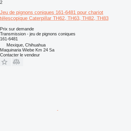
2
Jeu de pignons coniques 161-6481 pour chariot
télescopique Caterpillar TH62, TH63, TH82, TH83
Prix sur demande
Transmission - jeu de pignons coniques
161-6481
Mexique, Chihuahua
Maquinaria Wiebe Km 24 Sa
Contacter le vendeur