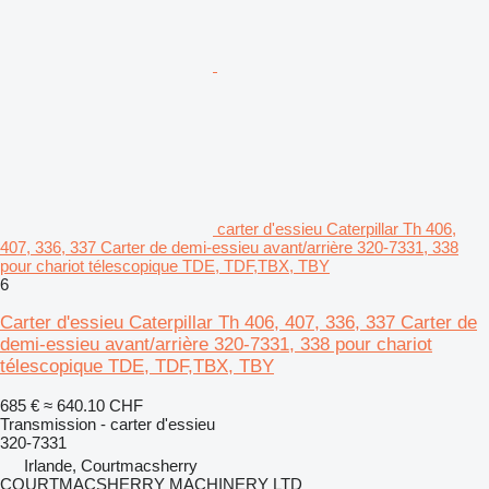
carter d'essieu Caterpillar Th 406,
407, 336, 337 Carter de demi-essieu avant/arrière 320-7331, 338
pour chariot télescopique TDE, TDF,TBX, TBY
6
Carter d'essieu Caterpillar Th 406, 407, 336, 337 Carter de
demi-essieu avant/arrière 320-7331, 338 pour chariot
télescopique TDE, TDF,TBX, TBY
685 €
≈ 640.10 CHF
Transmission - carter d'essieu
320-7331
Irlande, Courtmacsherry
COURTMACSHERRY MACHINERY LTD