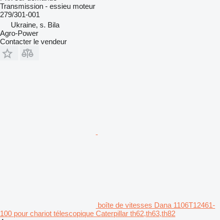
Transmission - essieu moteur
279/301-001
Ukraine, s. Bila
Agro-Power
Contacter le vendeur
boîte de vitesses Dana 1106T12461-
100 pour chariot télescopique Caterpillar th62,th63,th82