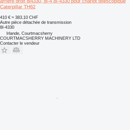
arrière droit 8i4330, 8i-4 8I-4330 pour chariot télescopique
Caterpillar TH62
410 €
≈ 383.10 CHF
Autre pièce détachée de transmission
8I-4330
Irlande, Courtmacsherry
COURTMACSHERRY MACHINERY LTD
Contacter le vendeur