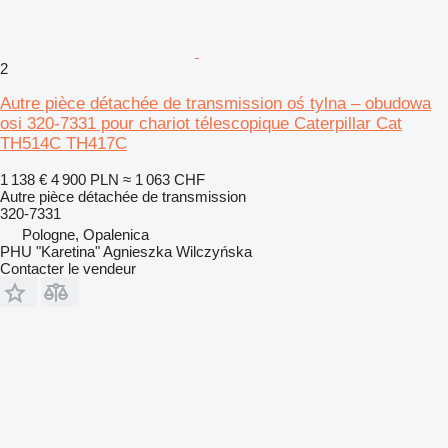
2
Autre pièce détachée de transmission oś tylna – obudowa
osi 320-7331 pour chariot télescopique Caterpillar Cat
TH514C TH417C
1 138 €
4 900 PLN
≈ 1 063 CHF
Autre pièce détachée de transmission
320-7331
Pologne, Opalenica
PHU "Karetina" Agnieszka Wilczyńska
Contacter le vendeur