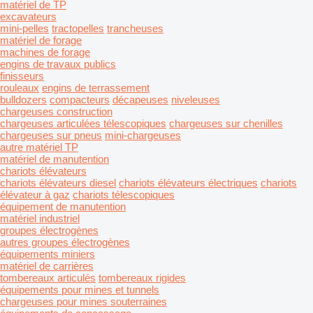
matériel de TP
excavateurs
mini-pelles
tractopelles
trancheuses
matériel de forage
machines de forage
engins de travaux publics
finisseurs
rouleaux
engins de terrassement
bulldozers
compacteurs
décapeuses
niveleuses
chargeuses construction
chargeuses articulées télescopiques
chargeuses sur chenilles
chargeuses sur pneus
mini-chargeuses
autre matériel TP
matériel de manutention
chariots élévateurs
chariots élévateurs diesel
chariots élévateurs électriques
chariots
élévateur à gaz
chariots télescopiques
équipement de manutention
matériel industriel
groupes électrogènes
autres groupes électrogènes
équipements miniers
matériel de carrières
tombereaux articulés
tombereaux rigides
équipements pour mines et tunnels
chargeuses pour mines souterraines