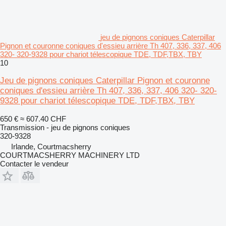
jeu de pignons coniques Caterpillar
Pignon et couronne coniques d'essieu arrière Th 407, 336, 337, 406
320- 320-9328 pour chariot télescopique TDE, TDF,TBX, TBY
10
Jeu de pignons coniques Caterpillar Pignon et couronne
coniques d'essieu arrière Th 407, 336, 337, 406 320- 320-
9328 pour chariot télescopique TDE, TDF,TBX, TBY
650 €
≈ 607.40 CHF
Transmission - jeu de pignons coniques
320-9328
Irlande, Courtmacsherry
COURTMACSHERRY MACHINERY LTD
Contacter le vendeur