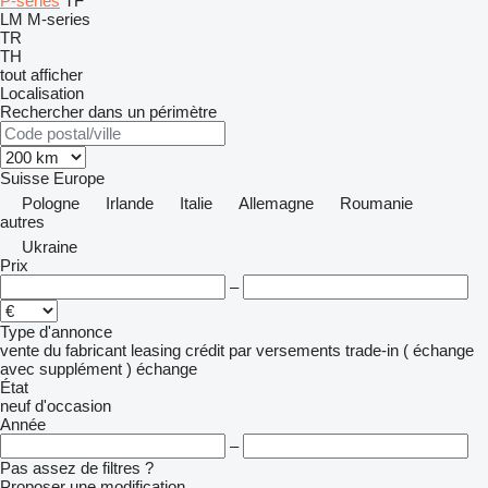
P-series
TF
LM
M-series
TR
TH
tout afficher
Localisation
Rechercher dans un périmètre
Suisse
Europe
Pologne
Irlande
Italie
Allemagne
Roumanie
autres
Ukraine
Prix
–
Type d'annonce
vente
du fabricant
leasing
crédit
par versements
trade-in ( échange
avec supplément )
échange
État
neuf
d'occasion
Année
–
Pas assez de filtres ?
Proposer une modification