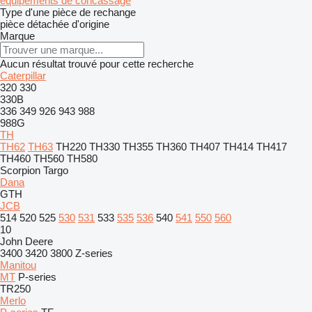
équipements de concassage
Type d'une pièce de rechange
pièce détachée d'origine
Marque
Aucun résultat trouvé pour cette recherche
Caterpillar
320
330
330B
336
349
926
943
988
988G
TH
TH62
TH63
TH220
TH330
TH355
TH360
TH407
TH414
TH417
TH460
TH560
TH580
Scorpion
Targo
Dana
GTH
JCB
514
520
525
530
531
533
535
536
540
541
550
560
10
John Deere
3400
3420
3800
Z-series
Manitou
MT
P-series
TR250
Merlo