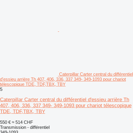
Caterpillar Carter central du différentiel
d'essieu arrière Th 407, 406, 336, 337 349- 349-1093 pour chariot
télescopique TDE, TDF,TBX, TBY
5
Caterpillar Carter central du différentiel d'essieu arrière Th
407, 406, 336, 337 349- 349-1093 pour chariot télescopique
TDE, TDF,TBX, TBY
550 €
≈ 514 CHF
Transmission - différentiel
349-1093