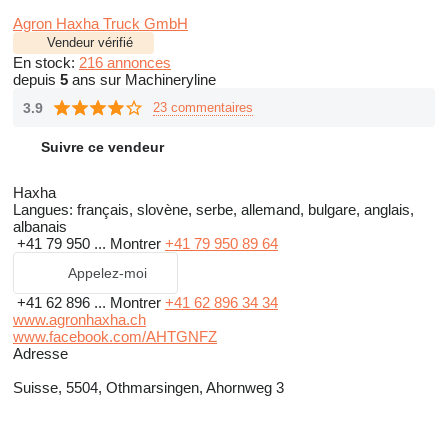
Agron Haxha Truck GmbH
Vendeur vérifié
En stock:
216 annonces
depuis
5
ans sur Machineryline
3.9
23 commentaires
Suivre ce vendeur
Haxha
Langues:
français, slovène, serbe, allemand, bulgare, anglais,
albanais
+41 79 950 ...
Montrer
+41 79 950 89 64
Appelez-moi
+41 62 896 ...
Montrer
+41 62 896 34 34
www.agronhaxha.ch
www.facebook.com/AHTGNFZ
Adresse
Suisse, 5504, Othmarsingen, Ahornweg 3