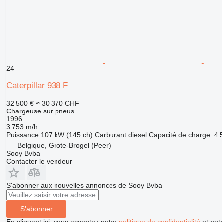
24
Caterpillar 938 F
32 500 €
≈ 30 370 CHF
Chargeuse sur pneus
1996
3 753 m/h
Puissance
107 kW (145 ch)
Carburant
diesel
Capacité de charge
4 
Belgique, Grote-Brogel (Peer)
Sooy Bvba
Contacter le vendeur
S'abonner aux nouvelles annonces de Sooy Bvba
S'abonner
En cliquant ici, vous acceptez notre
politique de confidentialité
et not