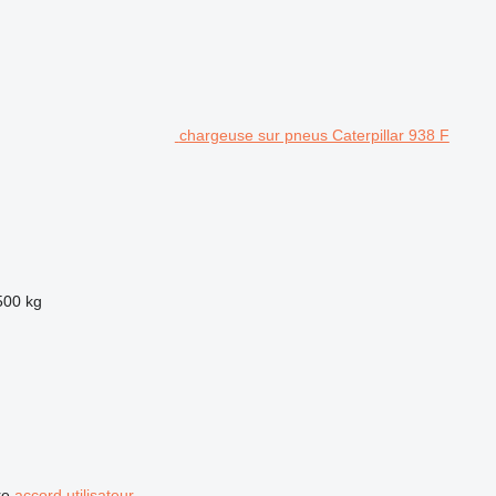
chargeuse sur pneus Caterpillar 938 F
500 kg
re
accord utilisateur
.