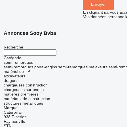
En cliquant ici, vous ac
Vos données personnelle
Annonces Sooy Bvba
Recherche
Catégorie
semi-remorques
semi-remorques porte-engins
semi-remorques malaxeurs
semi-remo
matériel de TP
excavateurs
dragues
chargeuses construction
chargeuses sur pneus
matières premières
matériaux de construction
structures métalliques
Marque
Caterpillar
938
F-series
Faymonville
STN