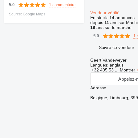
1 commentaire
5.0
Vendeur vérifié
Source: Google Maps
En stock:
14 annonces
depuis
11
ans sur Machi
19
ans sur le marché
1 
5.0
Suivre ce vendeur
Geert Vandeweyer
Langues:
anglais
+32 495 53 ...
Montrer
Appelez-
Adresse
Belgique, Limbourg, 399