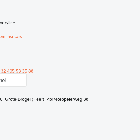
neryline
commentaire
+32 495 53 35 88
moi
0, Grote-Brogel (Peer), <br>Reppelerweg 38