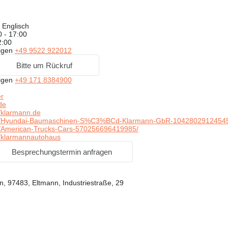
 Englisch
0 - 17:00
2:00
igen
+49 9522 922012
Bitte um Rückruf
igen
+49 171 8384900
r
de
klarmann.de
/Hyundai-Baumaschinen-S%C3%BCd-Klarmann-GbR-1042802912454
American-Trucks-Cars-570256696419985/
/klarmannautohaus
Besprechungstermin anfragen
, 97483, Eltmann, Industriestraße, 29