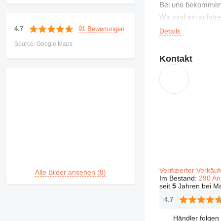
Bei uns bekommen S
Wir sind ein aufst
91 Bewertungen
4.7
Details
Source: Google Maps
Kontakt
Verifizierter Verkäu
Alle Bilder ansehen (8)
Im Bestand:
290 An
seit
5
Jahren bei Ma
4.7
Händler folgen