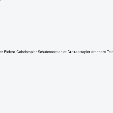
er
Elektro-Gabelstapler
Schubmaststapler
Dreiradstapler
drehbare Tel