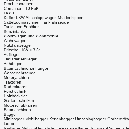
Frachtcontainer
Container - 10 Fuß
LKWs
Koffer-LKW
Abschleppwagen
Muldenkipper
Sattelzugmaschinen
Tankfahrzeuge
Tanks und Behälter
Benzintanks
Wohnwagen und Wohnmobile
Wohnwagen
Nutzfahrzeuge
Pritsche LKW < 3.5t
Auflieger
Tieflader Auflieger
Anhänger
Baumaschinenanhänger
Wasserfahrzeuge
Motoryachten
Traktoren
Radtraktoren
Forsttechnik
Holzhäcksler
Gartentechniken
Motorschubkarren
Baumaschinen
Bagger
Minibagger
Mobilbagger
Kettenbagger
Umschlagbagger
Grabenfräs
Lader
Radlader
Multifunktionslader
Teleskopradlader
Kompakt-Raupenlade