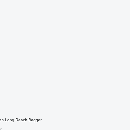
en
Long Reach Bagger
r