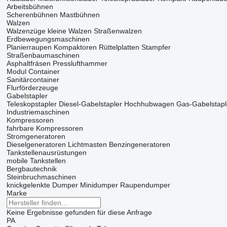
Arbeitsbühnen
Scherenbühnen
Mastbühnen
Walzen
Walzenzüge
kleine Walzen
Straßenwalzen
Erdbewegungsmaschinen
Planierraupen
Kompaktoren
Rüttelplatten
Stampfer
Straßenbaumaschinen
Asphaltfräsen
Presslufthammer
Modul Container
Sanitärcontainer
Flurförderzeuge
Gabelstapler
Teleskopstapler
Diesel-Gabelstapler
Hochhubwagen
Gas-Gabelstapl
Industriemaschinen
Kompressoren
fahrbare Kompressoren
Stromgeneratoren
Dieselgeneratoren
Lichtmasten
Benzingeneratoren
Tankstellenausrüstungen
mobile Tankstellen
Bergbautechnik
Steinbruchmaschinen
knickgelenkte Dumper
Minidumper
Raupendumper
Marke
Keine Ergebnisse gefunden für diese Anfrage
PA