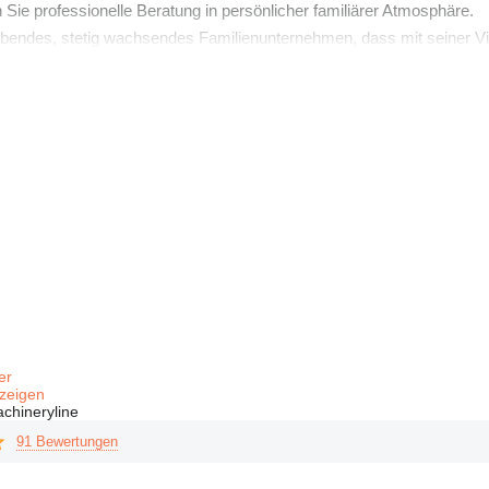
ie professionelle Beratung in persönlicher familiärer Atmosphäre.
rebendes, stetig wachsendes Familienunternehmen, dass mit seiner V
fer
zeigen
chineryline
91 Bewertungen