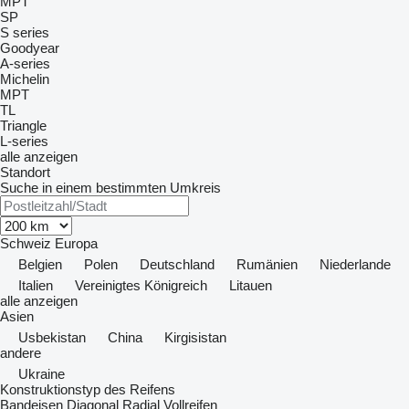
MPT
SP
S series
Goodyear
A-series
Michelin
MPT
TL
Triangle
L-series
alle anzeigen
Standort
Suche in einem bestimmten Umkreis
Schweiz
Europa
Belgien
Polen
Deutschland
Rumänien
Niederlande
Italien
Vereinigtes Königreich
Litauen
alle anzeigen
Asien
Usbekistan
China
Kirgisistan
andere
Ukraine
Konstruktionstyp des Reifens
Bandeisen
Diagonal
Radial
Vollreifen