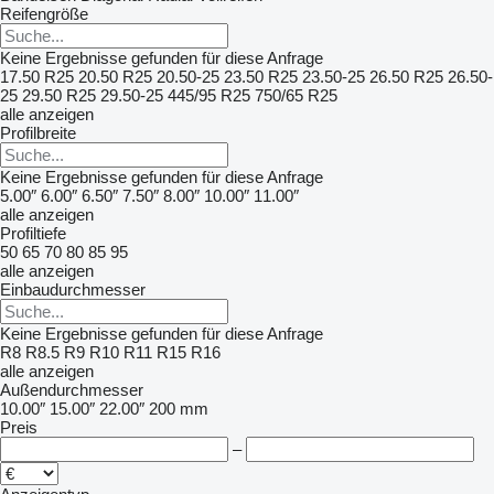
Reifengröße
Keine Ergebnisse gefunden für diese Anfrage
17.50 R25
20.50 R25
20.50-25
23.50 R25
23.50-25
26.50 R25
26.50-
25
29.50 R25
29.50-25
445/95 R25
750/65 R25
alle anzeigen
Profilbreite
Keine Ergebnisse gefunden für diese Anfrage
5.00″
6.00″
6.50″
7.50″
8.00″
10.00″
11.00″
alle anzeigen
Profiltiefe
50
65
70
80
85
95
alle anzeigen
Einbaudurchmesser
Keine Ergebnisse gefunden für diese Anfrage
R8
R8.5
R9
R10
R11
R15
R16
alle anzeigen
Außendurchmesser
10.00″
15.00″
22.00″
200 mm
Preis
–