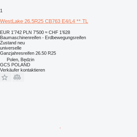
1
WestLake 26.5R25 CB763 E4/L4 ** TL
EUR 1’742
PLN 7’500
≈ CHF 1’628
Baumaschinenreifen - Erdbewegungsreifen
Zustand
neu
universelle
Ganzjahresreifen
26.50 R25
Polen, Będzin
GCS POLAND
Verkäufer kontaktieren