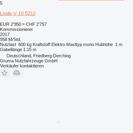
5
Linde V 10 5212
EUR 2’950
≈ CHF 2’757
Kommissionierer
2017
958 M/Std.
Nutzlast
600 kg
Kraftstoff
Elektro
Masttyp
mono
Hubhöhe
1 m
Gabellänge
1.15 m
Deutschland, Friedberg-Derching
Gruma Nutzfahrzeuge GmbH
Verkäufer kontaktieren