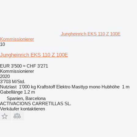
Jungheinrich EKS 110 Z 100E
Kommissionierer
10
Jungheinrich EKS 110 Z 100E
EUR 3’500
≈ CHF 3’271
Kommissionierer
2020
3’703 M/Std.
Nutzlast
1’000 kg
Kraftstoff
Elektro
Masttyp
mono
Hubhöhe
1 m
Gabellänge
1.2 m
Spanien, Barcelona
ACTIVACIONS CARRETILLAS SL.
Verkäufer kontaktieren