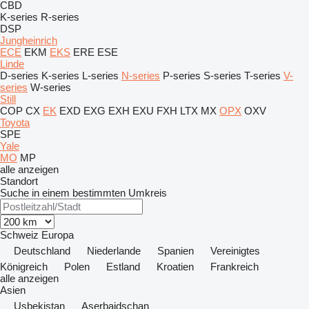
CBD
K-series
R-series
DSP
Jungheinrich
ECE
EKM
EKS
ERE
ESE
Linde
D-series
K-series
L-series
N-series
P-series
S-series
T-series
V-
series
W-series
Still
COP
CX
EK
EXD
EXG
EXH
EXU
FXH
LTX
MX
OPX
OXV
Toyota
SPE
Yale
MO
MP
alle anzeigen
Standort
Suche in einem bestimmten Umkreis
Schweiz
Europa
Deutschland
Niederlande
Spanien
Vereinigtes
Königreich
Polen
Estland
Kroatien
Frankreich
alle anzeigen
Asien
Usbekistan
Aserbaidschan