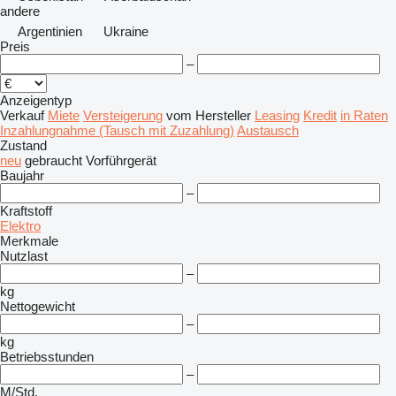
andere
Argentinien
Ukraine
Preis
–
Anzeigentyp
Verkauf
Miete
Versteigerung
vom Hersteller
Leasing
Kredit
in Raten
Inzahlungnahme (Tausch mit Zuzahlung)
Austausch
Zustand
neu
gebraucht
Vorführgerät
Baujahr
–
Kraftstoff
Elektro
Merkmale
Nutzlast
–
kg
Nettogewicht
–
kg
Betriebsstunden
–
M/Std.