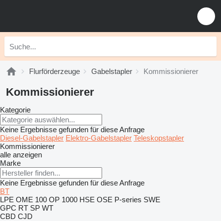
Flurförderzeuge
Gabelstapler
Kommissionierer
Kommissionierer
Kategorie
Keine Ergebnisse gefunden für diese Anfrage
Diesel-Gabelstapler
Elektro-Gabelstapler
Teleskopstapler
Kommissionierer
alle anzeigen
Marke
Keine Ergebnisse gefunden für diese Anfrage
BT
LPE
OME 100
OP 1000 HSE
OSE
P-series
SWE
GPC
RT
SP
WT
CBD
CJD