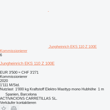
Jungheinrich EKS 110 Z 100E
Kommissionierer
6
Jungheinrich EKS 110 Z 100E
EUR 3’500
≈ CHF 3’271
Kommissionierer
2020
1’111 M/Std.
Nutzlast
1’000 kg
Kraftstoff
Elektro
Masttyp
mono
Hubhöhe
1 m
Spanien, Barcelona
ACTIVACIONS CARRETILLAS SL.
Verkäufer kontaktieren