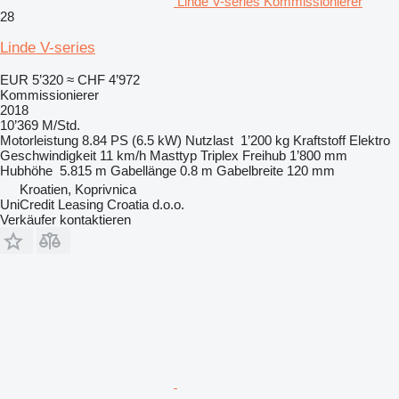
Linde V-series Kommissionierer
28
Linde V-series
EUR 5’320
≈ CHF 4’972
Kommissionierer
2018
10’369 M/Std.
Motorleistung
8.84 PS (6.5 kW)
Nutzlast
1’200 kg
Kraftstoff
Elektro
Geschwindigkeit
11 km/h
Masttyp
Triplex
Freihub
1’800 mm
Hubhöhe
5.815 m
Gabellänge
0.8 m
Gabelbreite
120 mm
Kroatien, Koprivnica
UniCredit Leasing Croatia d.o.o.
Verkäufer kontaktieren