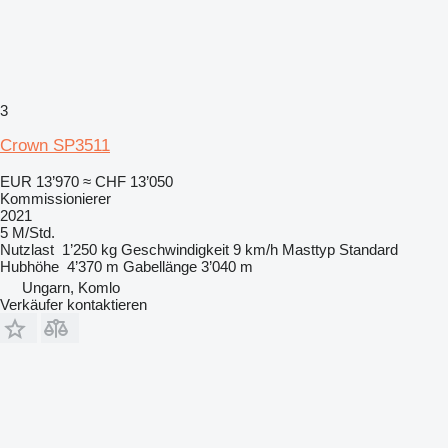
3
Crown SP3511
EUR 13’970
≈ CHF 13’050
Kommissionierer
2021
5 M/Std.
Nutzlast
1’250 kg
Geschwindigkeit
9 km/h
Masttyp
Standard
Hubhöhe
4’370 m
Gabellänge
3’040 m
Ungarn, Komlo
Verkäufer kontaktieren