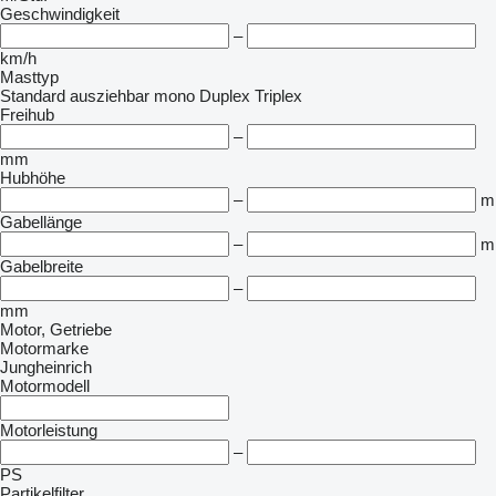
Geschwindigkeit
–
km/h
Masttyp
Standard
ausziehbar
mono
Duplex
Triplex
Freihub
–
mm
Hubhöhe
–
m
Gabellänge
–
m
Gabelbreite
–
mm
Motor, Getriebe
Motormarke
Jungheinrich
Motormodell
Motorleistung
–
PS
Partikelfilter