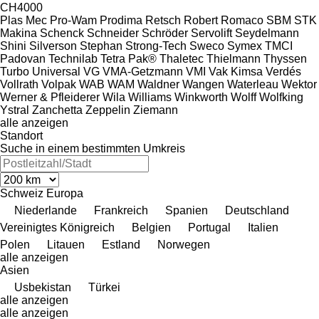
CH4000
Plas Mec
Pro-Wam
Prodima
Retsch
Robert
Romaco
SBM
STK
Makina
Schenck
Schneider
Schröder
Servolift
Seydelmann
Shini
Silverson
Stephan
Strong-Tech
Sweco
Symex
TMCI
Padovan
Technilab
Tetra Pak®
Thaletec
Thielmann
Thyssen
Turbo
Universal
VG
VMA-Getzmann
VMI
Vak Kimsa
Verdés
Vollrath
Volpak
WAB
WAM
Waldner
Wangen
Waterleau
Wektor
Werner & Pfleiderer
Wila
Williams
Winkworth
Wolff
Wolfking
Ystral
Zanchetta
Zeppelin
Ziemann
alle anzeigen
Standort
Suche in einem bestimmten Umkreis
Schweiz
Europa
Niederlande
Frankreich
Spanien
Deutschland
Vereinigtes Königreich
Belgien
Portugal
Italien
Polen
Litauen
Estland
Norwegen
alle anzeigen
Asien
Usbekistan
Türkei
alle anzeigen
alle anzeigen