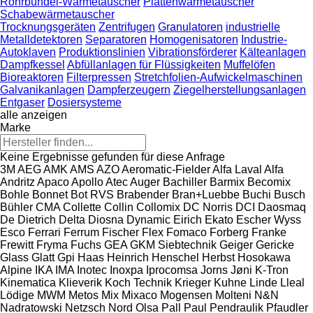
Rohrbündel-Wärmetauscher
Plattenwärmetauscher
Schabewärmetauscher
Trocknungsgeräten
Zentrifugen
Granulatoren
industrielle
Metalldetektoren
Separatoren
Homogenisatoren
Industrie-
Autoklaven
Produktionslinien
Vibrationsförderer
Kälteanlagen
Dampfkessel
Abfüllanlagen für Flüssigkeiten
Muffelöfen
Bioreaktoren
Filterpressen
Stretchfolien-Aufwickelmaschinen
Galvanikanlagen
Dampferzeugern
Ziegelherstellungsanlagen
Entgaser
Dosiersysteme
alle anzeigen
Marke
Keine Ergebnisse gefunden für diese Anfrage
3M
AEG
AMK
AMS
AZO
Aeromatic-Fielder
Alfa Laval
Alfa
Andritz
Apaco
Apollo
Atec
Auger
Bachiller
Barmix
Becomix
Bohle
Bonnet
Bot RVS
Brabender
Bran+Luebbe
Buchi
Busch
Bühler
CMA
Collette
Collin
Collomix
DC Norris
DCI
Daosmaq
De Dietrich
Delta
Diosna
Dynamic
Eirich
Ekato
Escher Wyss
Esco
Ferrari
Ferrum
Fischer
Flex
Fomaco
Forberg
Franke
Frewitt
Fryma
Fuchs
GEA
GKM Siebtechnik
Geiger
Gericke
Glass
Glatt
Gpi
Haas
Heinrich
Henschel
Herbst
Hosokawa
Alpine
IKA
IMA
Inotec
Inoxpa
Iprocomsa
Jorns
Jøni
K-Tron
Kinematica
Klieverik
Koch Technik
Krieger
Kuhne
Linde
Lleal
Lödige
MWM
Metos
Mix
Mixaco
Mogensen
Molteni
N&N
Nadratowski
Netzsch
Nord
Olsa
Pall
Paul
Pendraulik
Pfaudler