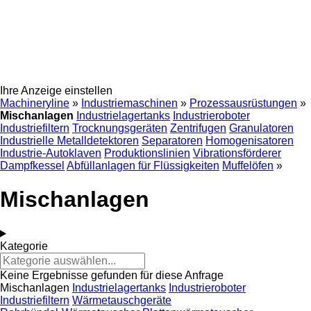
Ihre Anzeige einstellen
Machineryline
»
Industriemaschinen
»
Prozessausrüstungen
»
Mischanlagen
Industrielagertanks
Industrieroboter
Industriefiltern
Trocknungsgeräten
Zentrifugen
Granulatoren
Industrielle Metalldetektoren
Separatoren
Homogenisatoren
Industrie-Autoklaven
Produktionslinien
Vibrationsförderer
Dampfkessel
Abfüllanlagen für Flüssigkeiten
Muffelöfen
»
Mischanlagen
Kategorie
Keine Ergebnisse gefunden für diese Anfrage
Mischanlagen
Industrielagertanks
Industrieroboter
Industriefiltern
Wärmetauschgeräte