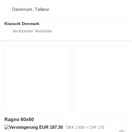
Dänemark, Tølløse
Klaravik Denmark
Ragno 60x60
EUR 187.30
DKK 1’400
≈ CHF 175