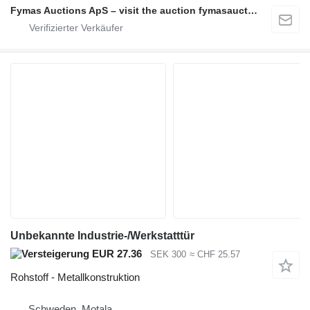
Fymas Auctions ApS – visit the auction fymasauctions.dk
Unbekannte Industrie-/Werkstatttür
EUR 27.36
SEK 300
≈ CHF 25.57
Rohstoff - Metallkonstruktion
Schweden, Motala