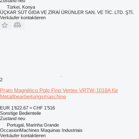
Zustand
neu
Türkei, Konya
ÜÇKAR SÜT GIDA VE ZİRAİ ÜRÜNLER SAN. VE TİC. LTD. ŞTİ.
Verkäufer kontaktieren
2
Prato Magnético Polo Fino Vertex VRTW-1018A für
Metallbearbeitungsmaschine
EUR 1’622.67
≈ CHF 1’516
Sonstige Bedienteile
Zustand
neu
Portugal, Marinha Grande
OccasionMachines Maquinas Industriais
Verkäufer kontaktieren