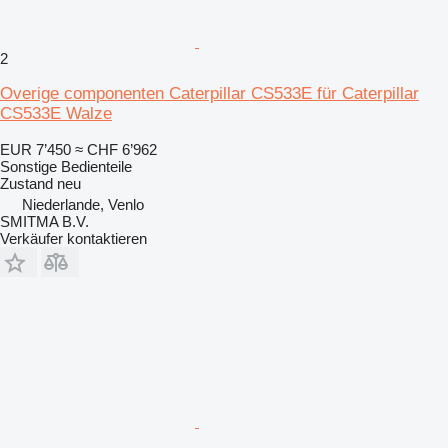
2
Overige componenten Caterpillar CS533E für Caterpillar
CS533E Walze
EUR 7’450
≈ CHF 6’962
Sonstige Bedienteile
Zustand
neu
Niederlande, Venlo
SMITMA B.V.
Verkäufer kontaktieren