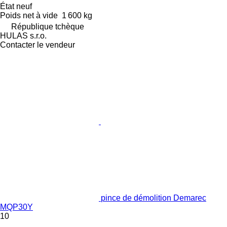
État
neuf
Poids net à vide
1 600 kg
République tchèque
HULAS s.r.o.
Contacter le vendeur
pince de démolition Demarec
MQP30Y
10