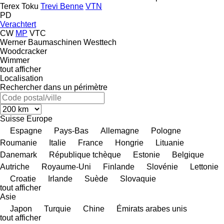
Terex
Toku
Trevi Benne
VTN
PD
Verachtert
CW
MP
VTC
Werner Baumaschinen
Westtech
Woodcracker
Wimmer
tout afficher
Localisation
Rechercher dans un périmètre
Suisse
Europe
Espagne
Pays-Bas
Allemagne
Pologne
Roumanie
Italie
France
Hongrie
Lituanie
Danemark
République tchèque
Estonie
Belgique
Autriche
Royaume-Uni
Finlande
Slovénie
Lettonie
Croatie
Irlande
Suède
Slovaquie
tout afficher
Asie
Japon
Turquie
Chine
Émirats arabes unis
tout afficher