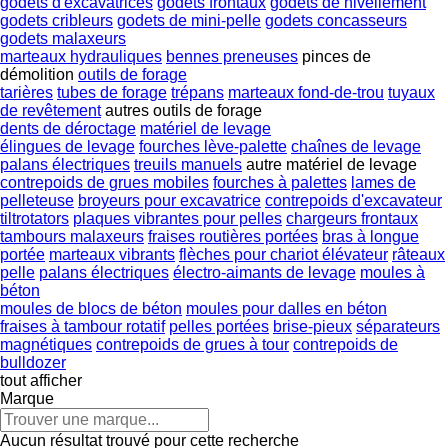
godets d'excavatrices
godets frontaux
godets de nivellement
godets cribleurs
godets de mini-pelle
godets concasseurs
godets malaxeurs
marteaux hydrauliques
bennes preneuses
pinces de
démolition
outils de forage
tarières
tubes de forage
trépans
marteaux fond-de-trou
tuyaux
de revêtement
autres outils de forage
dents de déroctage
matériel de levage
élingues de levage
fourches lève-palette
chaînes de levage
palans électriques
treuils manuels
autre matériel de levage
contrepoids de grues mobiles
fourches à palettes
lames de
pelleteuse
broyeurs pour excavatrice
contrepoids d'excavateur
tiltrotators
plaques vibrantes pour pelles
chargeurs frontaux
tambours malaxeurs
fraises routières portées
bras à longue
portée
marteaux vibrants
flèches pour chariot élévateur
râteaux
pelle
palans électriques
électro-aimants de levage
moules à
béton
moules de blocs de béton
moules pour dalles en béton
fraises à tambour rotatif
pelles portées
brise-pieux
séparateurs
magnétiques
contrepoids de grues à tour
contrepoids de
bulldozer
tout afficher
Marque
Aucun résultat trouvé pour cette recherche