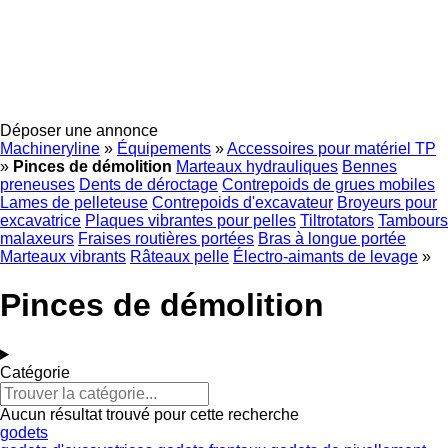
Déposer une annonce
Machineryline
»
Équipements
»
Accessoires pour matériel TP
»
Pinces de démolition
Marteaux hydrauliques
Bennes
preneuses
Dents de déroctage
Contrepoids de grues mobiles
Lames de pelleteuse
Contrepoids d'excavateur
Broyeurs pour
excavatrice
Plaques vibrantes pour pelles
Tiltrotators
Tambours
malaxeurs
Fraises routières portées
Bras à longue portée
Marteaux vibrants
Râteaux pelle
Électro-aimants de levage
»
Pinces de démolition
Catégorie
Aucun résultat trouvé pour cette recherche
godets