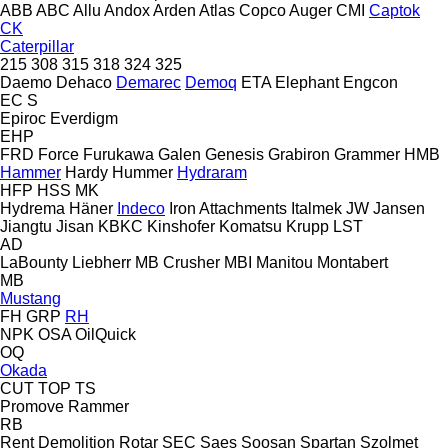
ABB
ABC
Allu
Andox
Arden
Atlas Copco
Auger
CMI
Captok
CK
Caterpillar
215
308
315
318
324
325
Daemo
Dehaco
Demarec
Demoq
ETA
Elephant
Engcon
EC
S
Epiroc
Everdigm
EHP
FRD
Force
Furukawa
Galen
Genesis
Grabiron
Grammer
HMB
Hammer
Hardy
Hummer
Hydraram
HFP
HSS
MK
Hydrema
Häner
Indeco
Iron Attachments
Italmek
JW
Jansen
Jiangtu
Jisan
KBKC
Kinshofer
Komatsu
Krupp
LST
AD
LaBounty
Liebherr
MB Crusher
MBI
Manitou
Montabert
MB
Mustang
FH
GRP
RH
NPK
OSA
OilQuick
OQ
Okada
CUT
TOP
TS
Promove
Rammer
RB
Rent Demolition
Rotar
SEC
Saes
Soosan
Spartan
Szolmet