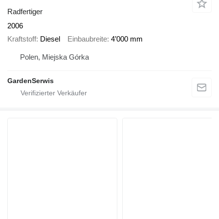
Radfertiger
2006
Kraftstoff
Diesel
Einbaubreite
4’000 mm
Polen, Miejska Górka
GardenSerwis