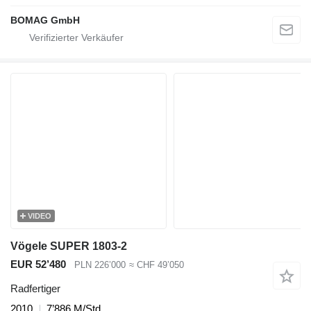
BOMAG GmbH
VIDEO
Vögele SUPER 1803-2
EUR 52’480
PLN 226’000
≈ CHF 49’050
Radfertiger
2010
7’886 M/Std.