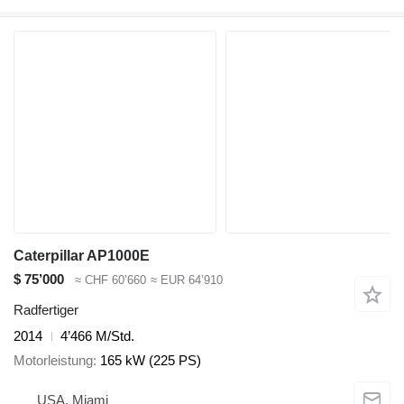
Caterpillar AP1000E
$ 75’000
≈ CHF 60’660
≈ EUR 64’910
Radfertiger
2014
4’466 M/Std.
Motorleistung
165 kW (225 PS)
USA, Miami