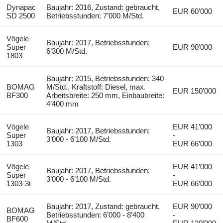
Dynapac
Baujahr: 2016, Zustand: gebraucht,
EUR 60’000
SD 2500
Betriebsstunden: 7’000 M/Std.
Vögele
Baujahr: 2017, Betriebsstunden:
Super
EUR 90’000
6’300 M/Std.
1803
Baujahr: 2015, Betriebsstunden: 340
BOMAG
M/Std., Kraftstoff: Diesel, max.
EUR 150’000
BF300
Arbeitsbreite: 250 mm, Einbaubreite:
4’400 mm
Vögele
EUR 41’000
Baujahr: 2017, Betriebsstunden:
Super
-
3’000 - 6’100 M/Std.
1303
EUR 66’000
Vögele
EUR 41’000
Baujahr: 2017, Betriebsstunden:
Super
-
3’000 - 6’100 M/Std.
1303-3i
EUR 66’000
Baujahr: 2017, Zustand: gebraucht,
EUR 90’000
BOMAG
Betriebsstunden: 6’000 - 8’400
-
BF600