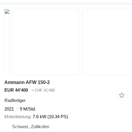
Ammann AFW 150-2
EUR 44’400
≈ CHF 41’490
Radfertiger
2021
9 M/Std.
Motorleistung
7.6 kW (10.34 PS)
Schweiz, Zollikofen