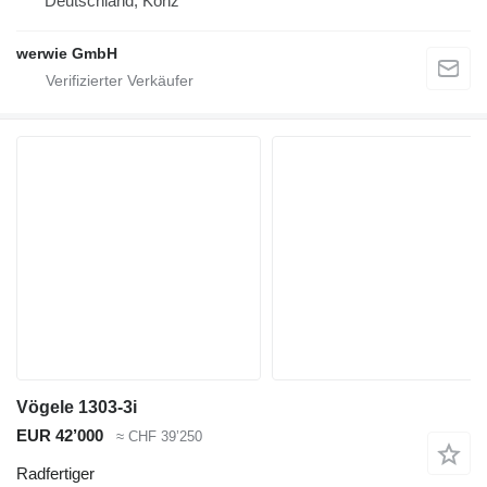
Deutschland, Konz
werwie GmbH
Vögele 1303-3i
EUR 42’000
≈ CHF 39’250
Radfertiger