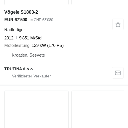
Vögele S1803-2
EUR 67’500
≈ CHF 63’080
Radfertiger
2012
9’851 M/Std.
Motorleistung
129 kW (176 PS)
Kroatien, Sesvete
TRUTINA d.o.o.