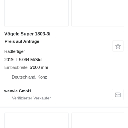
Vögele Super 1803-3i
Preis auf Anfrage
Radfertiger
2019
5’064 M/Std.
Einbaubreite
5’000 mm
Deutschland, Konz
werwie GmbH