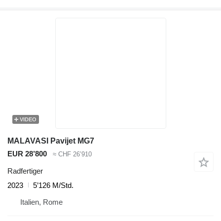
VIDEO
MALAVASI Pavijet MG7
EUR 28’800
≈ CHF 26’910
Radfertiger
2023
5’126 M/Std.
Italien, Rome