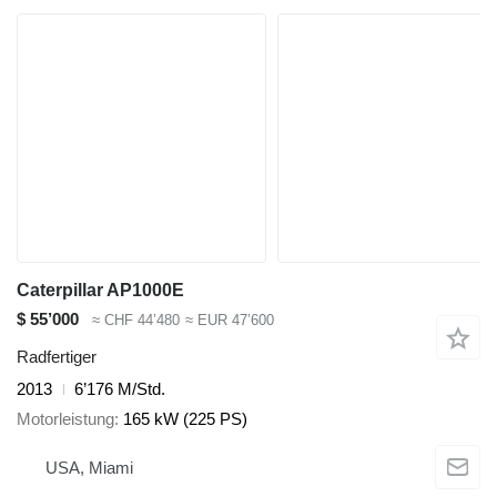
Caterpillar AP1000E
$ 55’000
≈ CHF 44’480
≈ EUR 47’600
Radfertiger
2013
6’176 M/Std.
Motorleistung
165 kW (225 PS)
USA, Miami