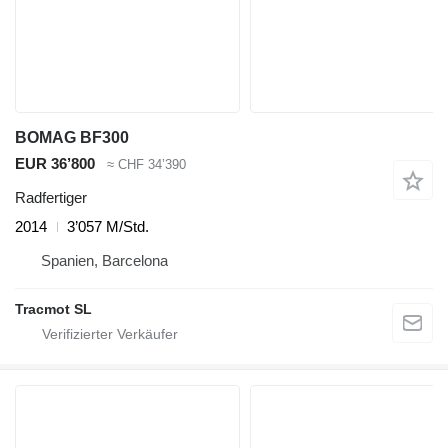
BOMAG BF300
EUR 36’800
≈ CHF 34’390
Radfertiger
2014
3’057 M/Std.
Spanien, Barcelona
Tracmot SL