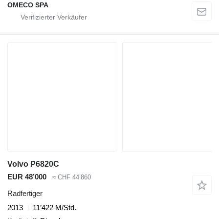
OMECO SPA
Volvo P6820C
EUR 48’000
≈ CHF 44’860
Radfertiger
2013
11’422 M/Std.