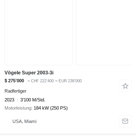
Vögele Super 2003-3i
$ 275’000
≈ CHF 222’400
≈ EUR 238’000
Radfertiger
2023
3’100 M/Std.
Motorleistung
184 kW (250 PS)
USA, Miami