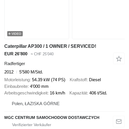
VIDEO
Caterpillar AP300 / 1 OWNER / SERVICED!
EUR 26’800
≈ CHF 25’040
Radfertiger
2012
5’580 M/Std.
Motorleistung
54.39 kW (74 PS)
Kraftstoff
Diesel
Einbaubreite
4’000 mm
Arbeitsgeschwindigkeit
16 km/h
Kapazität
406 t/Std.
Polen, ŁAZISKA GÓRNE
MGC CENTRUM SAMOCHODOW DOSTAWCZYCH