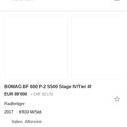
BOMAG BF 600 P-2 S500 Stage IV/Tier 4f
EUR 89’000
≈ CHF 83’170
Radfertiger
2017
8’833 M/Std.
Italien, Alfonsine