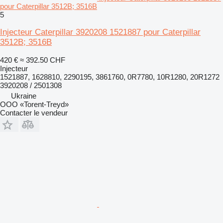
pour Caterpillar 3512B; 3516B
5
Injecteur Caterpillar 3920208 1521887 pour Caterpillar
3512B; 3516B
420 €
≈ 392.50 CHF
Injecteur
1521887, 1628810, 2290195, 3861760, 0R7780, 10R1280, 20R1272
3920208 / 2501308
Ukraine
OOO «Torent-Treyd»
Contacter le vendeur