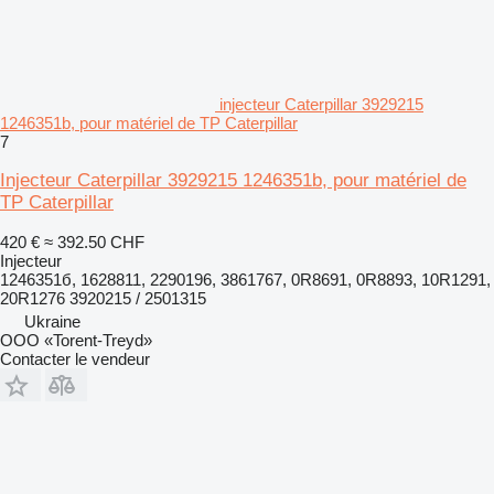
injecteur Caterpillar 3929215
1246351b, pour matériel de TP Caterpillar
7
Injecteur Caterpillar 3929215 1246351b, pour matériel de
TP Caterpillar
420 €
≈ 392.50 CHF
Injecteur
1246351б, 1628811, 2290196, 3861767, 0R8691, 0R8893, 10R1291,
20R1276 3920215 / 2501315
Ukraine
OOO «Torent-Treyd»
Contacter le vendeur