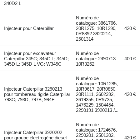
340D2 L
Numéro de
catalogue: 3861766,
Injecteur pour Caterpillar
20R1275, 10R1290,
420 €
0R8892 3920214,
2501314
Injecteur pour excavateur
Numéro de
Caterpillar 345C; 345C L; 345D;
catalogue: 2490713
400 €
345D L; 345D L VG; W345C
10R3262
Numéro de
catalogue: 10R1285,
Injecteur Caterpillar 3290213
10R9617, 20R0850,
pour tombereau rigide Caterpillar
20R1111, 3602392,
420 €
793C; 793D; 797B; 994F
3619355, 0R9735,
1476229, 1504454,
2290191 3920213 /...
Numéro de
catalogue: 1724676,
Injecteur Caterpillar 3920202
2290201, 2501302,
pour groupe électrogène diesel
420 €