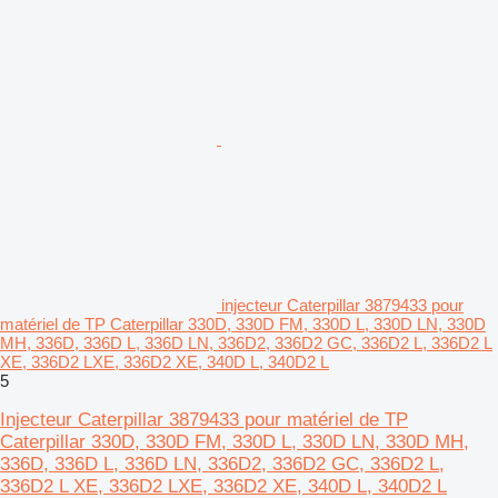
injecteur Caterpillar 3879433 pour
matériel de TP Caterpillar 330D, 330D FM, 330D L, 330D LN, 330D
MH, 336D, 336D L, 336D LN, 336D2, 336D2 GC, 336D2 L, 336D2 L
XE, 336D2 LXE, 336D2 XE, 340D L, 340D2 L
5
Injecteur Caterpillar 3879433 pour matériel de TP
Caterpillar 330D, 330D FM, 330D L, 330D LN, 330D MH,
336D, 336D L, 336D LN, 336D2, 336D2 GC, 336D2 L,
336D2 L XE, 336D2 LXE, 336D2 XE, 340D L, 340D2 L