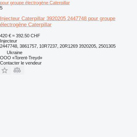
pour groupe électrogène Caterpillar
5
Injecteur Caterpillar 3920205 2447748 pour groupe
électrogène Caterpillar
420 €
≈ 392.50 CHF
Injecteur
2447748, 3861757, 10R7237, 20R1269 3920205, 2501305
Ukraine
OOO «Torent-Treyd»
Contacter le vendeur