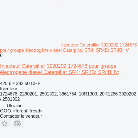
injecteur Caterpillar 3920202 1724676
pour groupe électrogène diesel Caterpillar SR4; SR4B; SR4BHV;
6
Injecteur Caterpillar 3920202 1724676 pour groupe
électrogène diesel Caterpillar SR4; SR4B; SR4BHV;
420 €
≈ 392.50 CHF
Injecteur
1724676, 2290201, 2501302, 3861754, 10R1303, 20R1266 3920202
/ 2501302
Ukraine
OOO «Torent-Treyd»
Contacter le vendeur