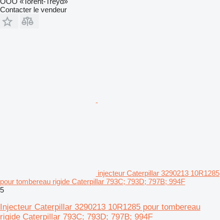
OOO «Torent-Treyd»
Contacter le vendeur
injecteur Caterpillar 3290213 10R1285
pour tombereau rigide Caterpillar 793C; 793D; 797B; 994F
5
Injecteur Caterpillar 3290213 10R1285 pour tombereau
rigide Caterpillar 793C; 793D; 797B; 994F