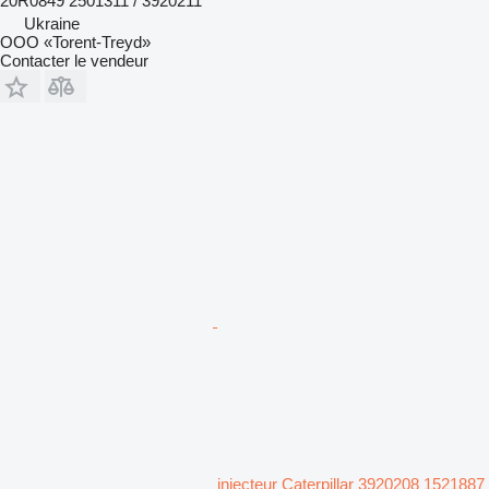
20R0849 2501311 / 3920211
Ukraine
OOO «Torent-Treyd»
Contacter le vendeur
injecteur Caterpillar 3920208 1521887