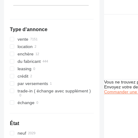
tout afficher
Kazakhstan
322
537
323
540
324
541
325
550
Type d'annonce
326
560
329
JS
vente
330
Robot
location
336
S-Series
enchère
340
TM
du fabricant
345
leasing
349
crédit
Vous ne trouvez 
350
par versements
Envoyez votre de
416
trade-in ( échange avec supplément )
Commander une 
420
échange
422
424
426
État
428
neuf
430