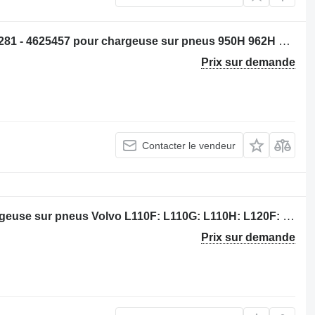
Pommeau de vitesse Caterpillar 2773281 - 4625457 pour chargeuse sur pneus 950H 962H 972H 966H IT62H
Prix sur demande
Contacter le vendeur
Différentiel Volvo 11103282 pour chargeuse sur pneus Volvo L110F: L110G: L110H: L120F: L120G: L120H
Prix sur demande