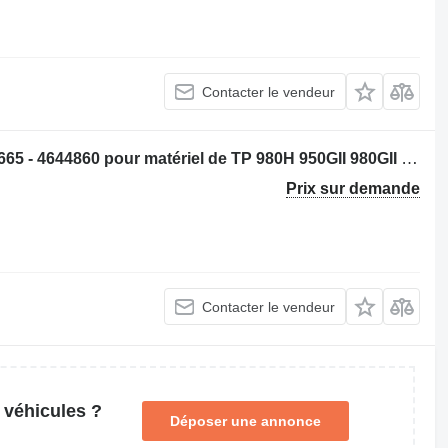
Contacter le vendeur
Pommeau de vitesse Caterpillar 2268665 - 4644860 pour matériel de TP 980H 950GII 980GII 962GII 972GII 966GII
Prix sur demande
Contacter le vendeur
 véhicules ?
Déposer une annonce