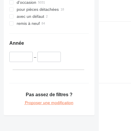
d'occasion
432
pour pièces détachées
434
avec un défaut
438
remis à neuf
444
730
735
Année
740
769
–
771
772
773
775
777
Pas assez de filtres ?
816
826
Proposer une modification
906
924
926
928