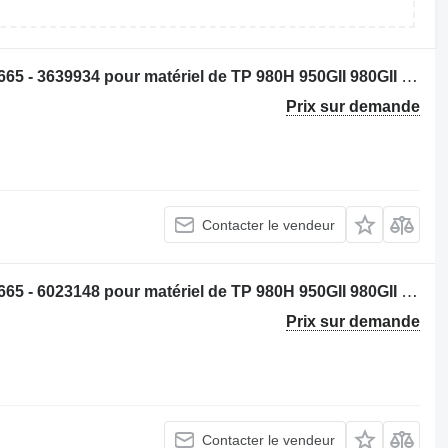
Pommeau de vitesse Caterpillar 2268665 - 3639934 pour matériel de TP 980H 950GII 980GII 962GII 972GII 966GII
Prix sur demande
Contacter le vendeur
Pommeau de vitesse Caterpillar 2268665 - 6023148 pour matériel de TP 980H 950GII 980GII 962GII 972GII 966GII
Prix sur demande
Contacter le vendeur