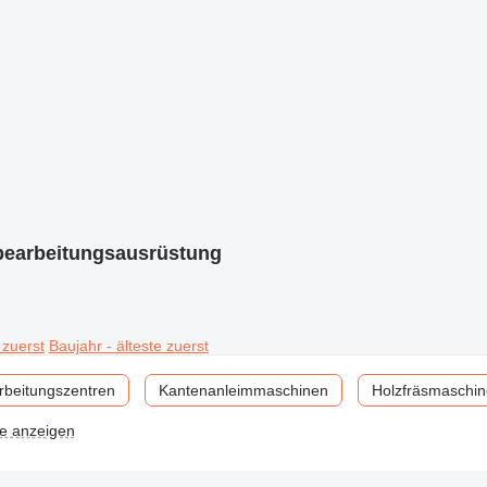
bearbeitungsausrüstung
 zuerst
Baujahr - älteste zuerst
rbeitungszentren
Kantenanleimmaschinen
Holzfräsmaschi
le anzeigen