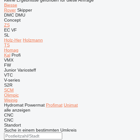
Keine Ergebnisse gefunden für diese Anfrage
Biesse
Rover
Skipper
DMC
DMU
Concept
ZS
EC
VF
SL
Holz-Her
Holzmann
TS
Homag
Kal
Profi
VMX
FW
Junior
Variosteff
VTC
V-series
S2R
SCM
Olimpic
Weinig
Hydromat
Powermat
Profimat
Unimat
alle anzeigen
CNC
CNC
Standort
Suche in einem bestimmten Umkreis