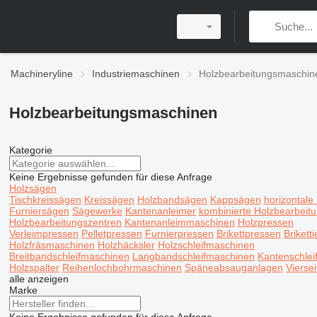
Machineryline
Industriemaschinen
Holzbearbeitungsmaschin
Holzbearbeitungsmaschinen
Kategorie
Keine Ergebnisse gefunden für diese Anfrage
Holzsägen
Tischkreissägen
Kreissägen
Holzbandsägen
Kappsägen
horizontale
Furniersägen
Sägewerke
Kantenanleimer
kombinierte Holzbearbei
Holzbearbeitungszentren
Kantenanleimmaschinen
Holzpressen
Verleimpressen
Pelletpressen
Furnierpressen
Brikettpressen
Brikett
Holzfräsmaschinen
Holzhäcksler
Holzschleifmaschinen
Breitbandschleifmaschinen
Langbandschleifmaschinen
Kantenschlei
Holzspalter
Reihenlochbohrmaschinen
Späneabsauganlagen
Vierse
alle anzeigen
Marke