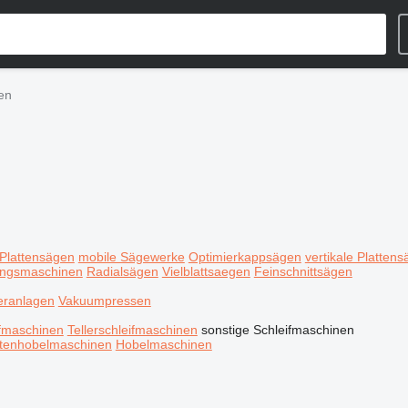
en
 Plattensägen
mobile Sägewerke
Optimierkappsägen
vertikale Platten
tungsmaschinen
Radialsägen
Vielblattsaegen
Feinschnittsägen
ieranlagen
Vakuumpressen
fmaschinen
Tellerschleifmaschinen
sonstige Schleifmaschinen
itenhobelmaschinen
Hobelmaschinen