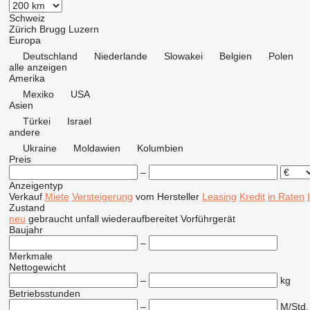
Schweiz
Zürich
Brugg
Luzern
Europa
Deutschland
Niederlande
Slowakei
Belgien
Polen
alle anzeigen
Amerika
Mexiko
USA
Asien
Türkei
Israel
andere
Ukraine
Moldawien
Kolumbien
Preis
–
Anzeigentyp
Verkauf
Miete
Versteigerung
vom Hersteller
Leasing
Kredit
in Raten
Zustand
neu
gebraucht
unfall
wiederaufbereitet
Vorführgerät
Baujahr
–
Merkmale
Nettogewicht
–
kg
Betriebsstunden
–
M/Std.