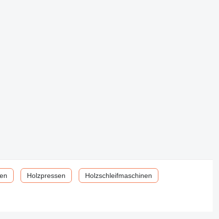
nen
Holzpressen
Holzschleifmaschinen