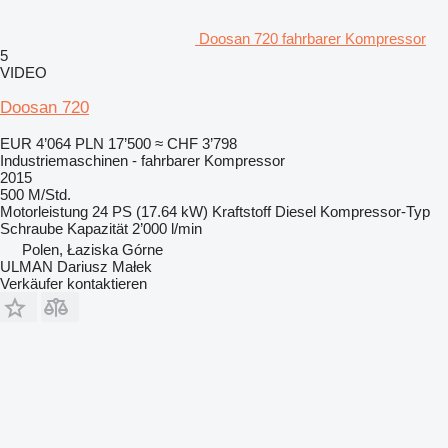
Doosan 720 fahrbarer Kompressor
5
VIDEO
Doosan 720
EUR 4’064
PLN 17’500
≈ CHF 3’798
Industriemaschinen - fahrbarer Kompressor
2015
500 M/Std.
Motorleistung
24 PS (17.64 kW)
Kraftstoff
Diesel
Kompressor-Typ
Schraube
Kapazität
2’000 l/min
Polen, Łaziska Górne
ULMAN Dariusz Małek
Verkäufer kontaktieren