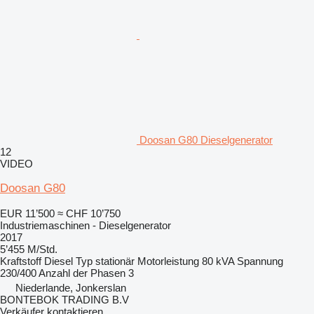
Doosan G80 Dieselgenerator
12
VIDEO
Doosan G80
EUR 11’500
≈ CHF 10’750
Industriemaschinen - Dieselgenerator
2017
5’455 M/Std.
Kraftstoff
Diesel
Typ
stationär
Motorleistung
80 kVA
Spannung
230/400
Anzahl der Phasen
3
Niederlande, Jonkerslan
BONTEBOK TRADING B.V
Verkäufer kontaktieren