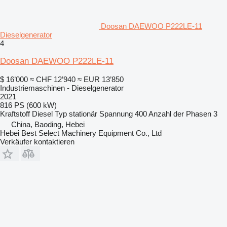
Doosan DAEWOO P222LE-11
Dieselgenerator
4
Doosan DAEWOO P222LE-11
$ 16’000
≈ CHF 12’940
≈ EUR 13’850
Industriemaschinen - Dieselgenerator
2021
816 PS (600 kW)
Kraftstoff
Diesel
Typ
stationär
Spannung
400
Anzahl der Phasen
3
China, Baoding, Hebei
Hebei Best Select Machinery Equipment Co., Ltd
Verkäufer kontaktieren