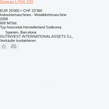
Doosan LYNX 220
EUR 25’000
≈ CHF 23’360
Industriemaschinen - Metalldrehmaschine
2008
600 M/Std.
Typ
horizontal
Herstellerland
Südkorea
Spanien, Barcelona
GUTINVEST INTERNATIONAL ASSETS S.L,
Verkäufer kontaktieren