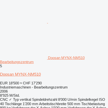
Doosan MYNX-NM510
Bearbeitungszentrum
5
Doosan MYNX-NM510
EUR 18’500
≈ CHF 17’290
Industriemaschinen - Bearbeitungszentrum
2006
8’925 M/Std.
CNC
✓
Typ
vertikal
Spindeldrehzahl
8’000 U/min
Spindelkegel
ISO
40
Tischlänge
1’200 mm
Arbeitstischbreite
500 mm
Tischbelastung
800 kg
Verfahrweg der X-Achse
1’020 mm
Verfahrweg der Y-Achse