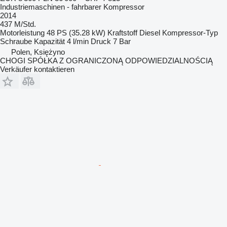
Industriemaschinen - fahrbarer Kompressor
2014
437 M/Std.
Motorleistung
48 PS (35.28 kW)
Kraftstoff
Diesel
Kompressor-Typ
Schraube
Kapazität
4 l/min
Druck
7 Bar
Polen, Księżyno
CHOGI SPÓŁKA Z OGRANICZONĄ ODPOWIEDZIALNOŚCIĄ
Verkäufer kontaktieren