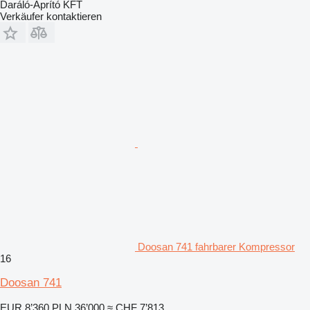
Daráló-Aprító KFT
Verkäufer kontaktieren
Doosan 741 fahrbarer Kompressor
16
Doosan 741
EUR 8’360
PLN 36’000
≈ CHF 7’813