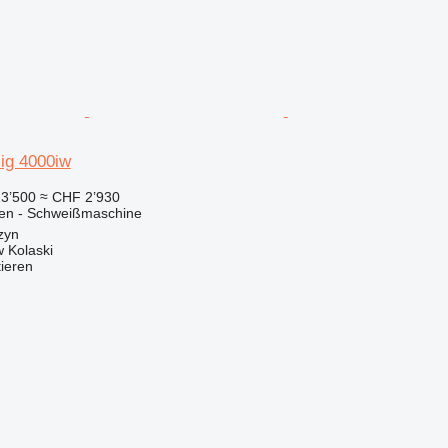
ig 4000iw
3’500
≈ CHF 2’930
nen - Schweißmaschine
zyn
 Kolaski
tieren