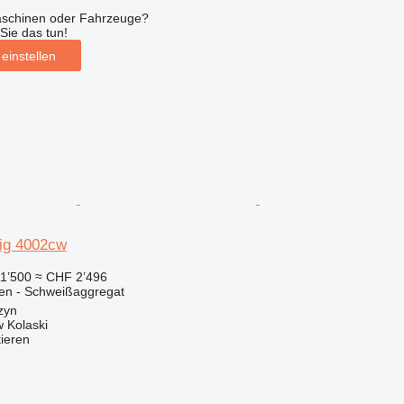
aschinen oder Fahrzeuge?
Sie das tun!
einstellen
ig 4002cw
1’500
≈ CHF 2’496
nen - Schweißaggregat
zyn
 Kolaski
tieren