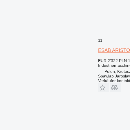
11
ESAB ARISTO
EUR 2’322
PLN 1
Industriemaschi
Polen, Krotos
Spawlab Jaroslaw
Verkäufer kontak