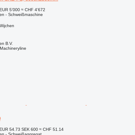
EUR 5’000
≈ CHF 4’672
nen - Schweißmaschine
Wijchen
en B.V.
Machineryline
0
EUR 54.73
SEK 600
≈ CHF 51.14
nen - Schweißaggregat