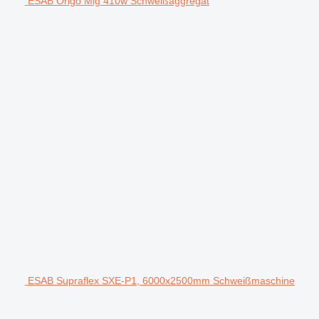
ESAB Origo Mig 410w Schweißaggregat
ESAB Supraflex SXE-P1, 6000x2500mm Schweißmaschine