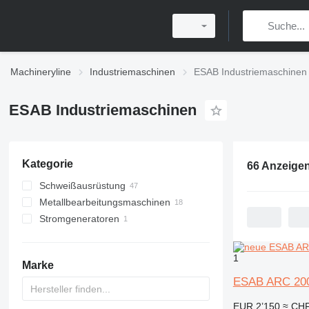
Machineryline
Industriemaschinen
ESAB Industriemaschinen
ESAB Industriemaschinen
Kategorie
66 Anzeige
Schweißausrüstung
Metallbearbeitungsmaschinen
Schweißmaschinen
Stromgeneratoren
Schweißaggregate
Zerspanungsmaschinen
Elektroden
andere Stromgeneratoren
Plasmaschneidmaschinen
Schweißmanipulatoren
Laserschneidmaschinen
1
Marke
Schweißtische
ESAB ARC 20
Schweißpositionierer
Schweißwalzen
EUR 2’150
≈ CHF