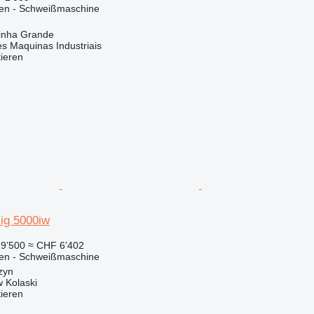
nen - Schweißmaschine
rinha Grande
s Maquinas Industriais
tieren
ig 5000iw
9’500
≈ CHF 6’402
nen - Schweißmaschine
zyn
 Kolaski
tieren