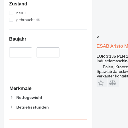
Zustand
neu
gebraucht
5
Baujahr
ESAB Aristo M
–
EUR 3’135
PLN 1
Industriemaschi
Polen, Krotos
Spawlab Jaroslaw
Verkäufer kontak
Merkmale
Nettogewicht
Betriebsstunden