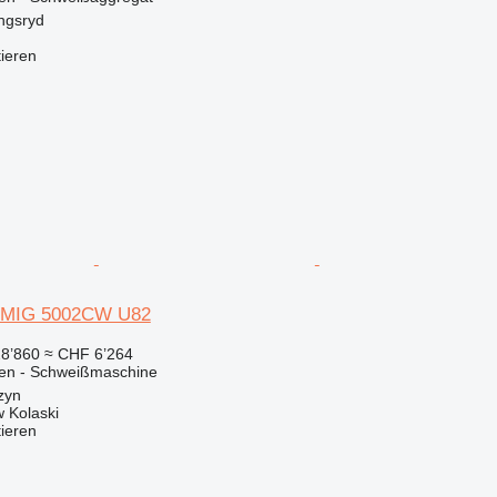
ngsryd
tieren
MIG 5002CW U82
8’860
≈ CHF 6’264
nen - Schweißmaschine
zyn
 Kolaski
tieren