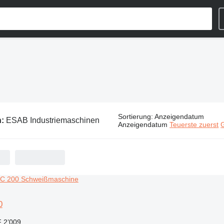
Sortierung
:
Anzeigendatum
n:
ESAB Industriemaschinen
Anzeigendatum
Teuerste zuerst
G
0
 2’009