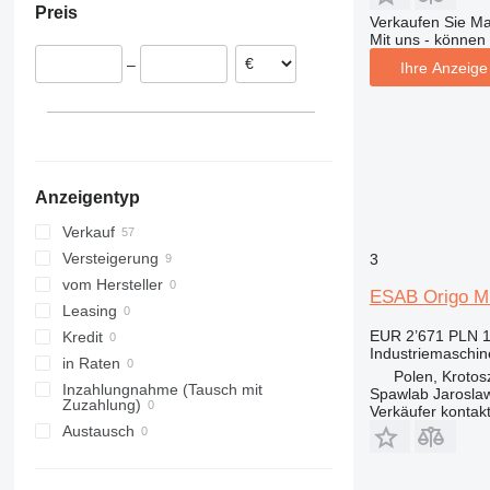
Preis
Deutschland
Verkaufen Sie M
Mit uns - können 
Portugal
–
Ihre Anzeige 
Vereinigtes Königreich
Schweden
Niederlande
Rumänien
alle anzeigen
Anzeigentyp
Verkauf
Versteigerung
3
vom Hersteller
ESAB Origo M
Leasing
EUR 2’671
PLN 1
Kredit
Industriemaschi
in Raten
Polen, Krotos
Inzahlungnahme (Tausch mit
Spawlab Jaroslaw
Zuzahlung)
Verkäufer kontak
Austausch