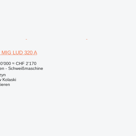
 MIG LUD 320 A
0’000
≈ CHF 2’170
nen - Schweißmaschine
zyn
 Kolaski
tieren