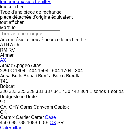
tombereaux sur chenilles
tout afficher
Type d'une pièce de rechange
pièce détachée d'origine
équivalent
tout afficher
Marque
Aucun résultat trouvé pour cette recherche
ATN
Aichi
RM
RV
Airman
AX
Almac
Apageo
Atlas
225LC
1304
1404
1504
1604
1704
1804
Ausa
Belle
Benati
Benfra
Berco
Beretta
T41
Bobcat
320
323
325
328
331
337
341
430
442
864
E series
T series
Bridgestone
Brokk
90
CAI
CHY
Cams
Canycom
Captok
CK
Carmix
Carrier
Carter
Case
450
688
788
1088
1188
CX
SR
Caterpillar