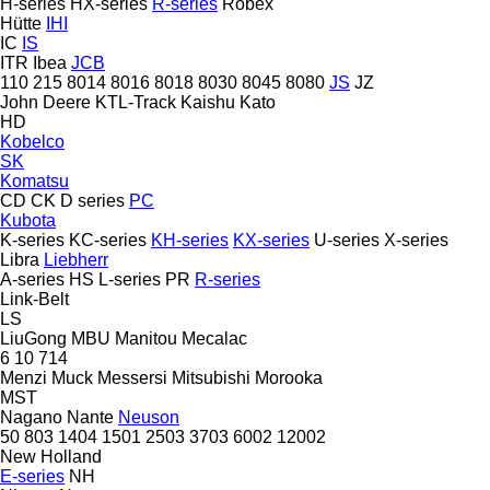
H-series
HX-series
R-series
Robex
Hütte
IHI
IC
IS
ITR
Ibea
JCB
110
215
8014
8016
8018
8030
8045
8080
JS
JZ
John Deere
KTL-Track
Kaishu
Kato
HD
Kobelco
SK
Komatsu
CD
CK
D series
PC
Kubota
K-series
KC-series
KH-series
KX-series
U-series
X-series
Libra
Liebherr
A-series
HS
L-series
PR
R-series
Link-Belt
LS
LiuGong
MBU
Manitou
Mecalac
6
10
714
Menzi Muck
Messersi
Mitsubishi
Morooka
MST
Nagano
Nante
Neuson
50
803
1404
1501
2503
3703
6002
12002
New Holland
E-series
NH