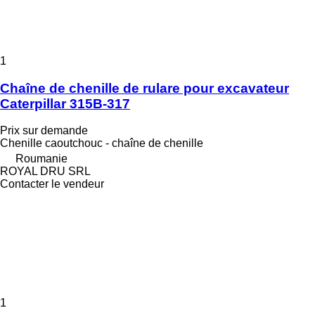
1
Chaîne de chenille de rulare pour excavateur
Caterpillar 315B-317
Prix sur demande
Chenille caoutchouc - chaîne de chenille
Roumanie
ROYAL DRU SRL
Contacter le vendeur
1