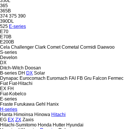
350L
365
365B
374
375
390
390DL
525
E-series
E70
E70B
E200B
Cela
Challenger
Clark
Comet
Cometal
Cormidi
Daewoo
S-series
Develon
DX
Ditch-Witch
Doosan
B-series
DH
DX
Solar
Dynapac
Eurocomach
Euromach
FAI
FB Gru
Falcon
Fermec
Fiat
Fiat-Hitachi
EX
FH
Fiat-Kobelco
E-series
Fraste
Furukawa
Gehl
Hanix
H-series
Hanta
Himoinsa
Hinowa
Hitachi
EG
EX
ZX
Zaxis
Hitachi-Sumitomo
Honda
Hutter
Hyundai