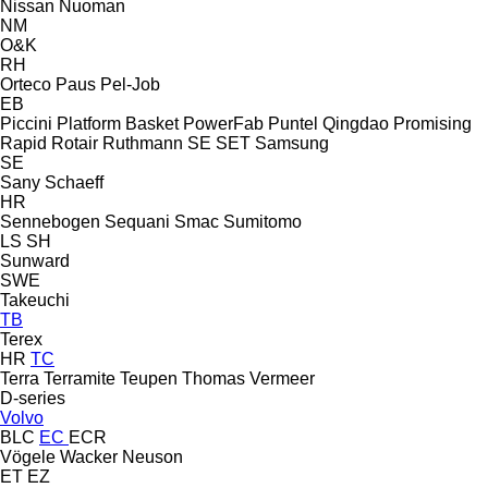
Nissan
Nuoman
NM
O&K
RH
Orteco
Paus
Pel-Job
EB
Piccini
Platform Basket
PowerFab
Puntel
Qingdao Promising
Rapid
Rotair
Ruthmann
SE
SET
Samsung
SE
Sany
Schaeff
HR
Sennebogen
Sequani
Smac
Sumitomo
LS
SH
Sunward
SWE
Takeuchi
TB
Terex
HR
TC
Terra
Terramite
Teupen
Thomas
Vermeer
D-series
Volvo
BLC
EC
ECR
Vögele
Wacker Neuson
ET
EZ