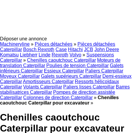
Déposer une annonce
Machineryline
»
Pièces détachées
»
Pièces détachées
Caterpillar
Bosch Rexroth
Case
Hitachi
JCB
John Deere
Komatsu
Liebherr
Linde
Rexroth
Volvo
»
Suspensions
Caterpillar
»
Chenilles caoutchouc Caterpillar
Moteurs de
translation Caterpillar
Poulies de tension Caterpillar
Galets
inférieurs Caterpillar
Essieux Caterpillar
Paliers Caterpillar
Moyeux Caterpillar
Galets supérieurs Caterpillar
Demi-essieux
Caterpillar
Amortisseurs Caterpillar
Ressorts hélicoïdaux
Caterpillar
Volants Caterpillar
Paliers lisses Caterpillar
Barres
stabilisatrices Caterpillar
Pompes de direction assistée
Caterpillar
Colonnes de direction Caterpillar
»
Chenilles
caoutchouc Caterpillar pour excavateur
»
Chenilles caoutchouc
Caterpillar pour excavateur