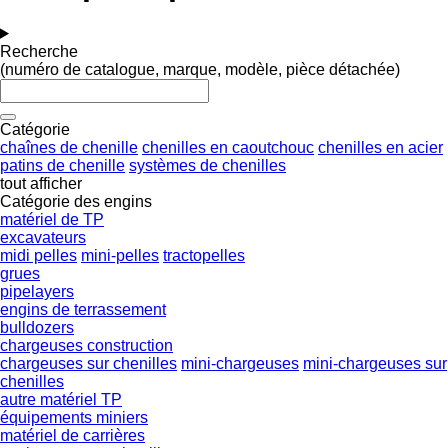
Recherche
(numéro de catalogue, marque, modèle, pièce détachée)
Catégorie
chaînes de chenille
chenilles en caoutchouc
chenilles en acier
patins de chenille
systèmes de chenilles
tout afficher
Catégorie des engins
matériel de TP
excavateurs
midi pelles
mini-pelles
tractopelles
grues
pipelayers
engins de terrassement
bulldozers
chargeuses construction
chargeuses sur chenilles
mini-chargeuses
mini-chargeuses sur
chenilles
autre matériel TP
équipements miniers
matériel de carrières