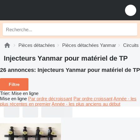
Pièces détachées
Pièces détachées Yanmar
Circuit
Injecteurs Yanmar pour matériel de TP
26 annonces:
Injecteurs Yanmar pour matériel de TP
Filtre
Trier
:
Mise en ligne
Mise en ligne
Par ordre décroissant
Par ordre croissant
Année - les
plus récentes en premier
Année - les plus anciens au début