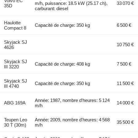
Volvo EC
m/h, puissance: 18.5 kW (25.17 ch),
33 070 €
35D
carburant: diesel
Haulotte
Capacité de charge: 350 kg
6 500 €
Compact 8
Skyjack SJ
10 750 €
4626
Skyjack SJ
Capacité de charge: 408 kg
7 500 €
III 3220
Skyjack SJ
Capacité de charge: 350 kg
11 500 €
III 4740
Année: 1987, nombre d'heures: 5 124
ABG 169A
14 000 €
m/h
Teupen Leo
Année: 2009, nombre d'heures: 4 568
35 500 €
30 T (30m)
m/h