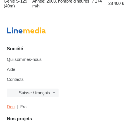
Genie S-125
Année: 2003, nombre d'heures: 7 174
28 400 €
(40m)
m/h
Société
Qui sommes-nous
Aide
Contacts
Suisse / français
Deu
Fra
Nos projets