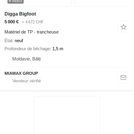
VIDÉO
Digga Bigfoot
5 000 €
≈ 4 672 CHF
Matériel de TP - trancheuse
État
neuf
Profondeur de bêchage
1,5 m
Moldavie, Bălți
MIAMAX GROUP