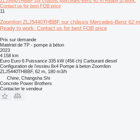
ZLJ5440THBBF sur châssis Mercedes-Benz 62 m Ready to work.
Contact us for best FOB price
11
Zoomlion ZLJ5440THBBF sur châssis Mercedes-Benz 62 m
Ready to work. Contact us for best FOB price
Prix sur demande
Matériel de TP - pompe à béton
2023
4 158 km
Euro
Euro 6
Puissance
335 kW (456 ch)
Carburant
diesel
Configuration de l'essieu
8x4
Pompe à beton
Zoomlion
ZLJ5440THBBF, 62 m, 180 m3/h
Chine, Changsha Shi
Concrete Power Brothers
Contacter le vendeur