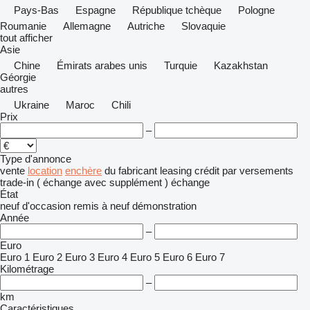
Pays-Bas
Espagne
République tchèque
Pologne
Roumanie
Allemagne
Autriche
Slovaquie
tout afficher
Asie
Chine
Émirats arabes unis
Turquie
Kazakhstan
Géorgie
autres
Ukraine
Maroc
Chili
Prix
–
Type d'annonce
vente
location
enchère
du fabricant
leasing
crédit
par versements
trade-in ( échange avec supplément )
échange
État
neuf
d'occasion
remis à neuf
démonstration
Année
–
Euro
Euro 1
Euro 2
Euro 3
Euro 4
Euro 5
Euro 6
Euro 7
Kilométrage
–
km
Caractéristiques