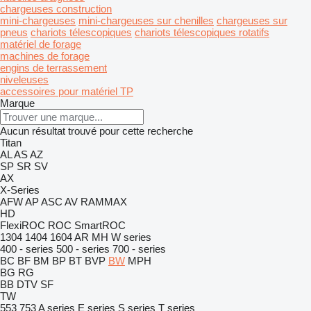
chargeuses construction
mini-chargeuses
mini-chargeuses sur chenilles
chargeuses sur
pneus
chariots télescopiques
chariots télescopiques rotatifs
matériel de forage
machines de forage
engins de terrassement
niveleuses
accessoires pour matériel TP
Marque
Aucun résultat trouvé pour cette recherche
Titan
AL
AS
AZ
SP
SR
SV
AX
X-Series
AFW
AP
ASC
AV
RAMMAX
HD
FlexiROC
ROC
SmartROC
1304
1404
1604
AR
MH
W series
400 - series
500 - series
700 - series
BC
BF
BM
BP
BT
BVP
BW
MPH
BG
RG
BB
DTV
SF
TW
553
753
A series
E series
S series
T series