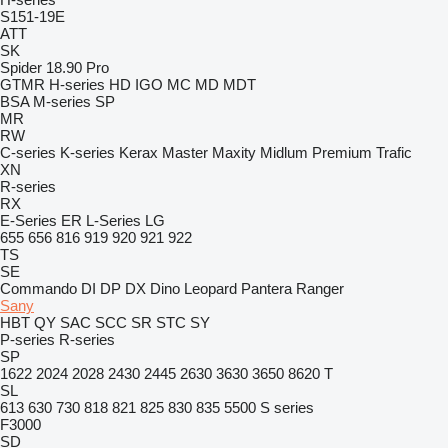
S151-19E
ATT
SK
Spider 18.90 Pro
GTMR
H-series
HD
IGO
MC
MD
MDT
BSA
M-series
SP
MR
RW
C-series
K-series
Kerax
Master
Maxity
Midlum
Premium
Trafic
XN
R-series
RX
E-Series
ER
L-Series
LG
655
656
816
919
920
921
922
TS
SE
Commando
DI
DP
DX
Dino
Leopard
Pantera
Ranger
Sany
HBT
QY
SAC
SCC
SR
STC
SY
P-series
R-series
SP
1622
2024
2028
2430
2445
2630
3630
3650
8620 T
SL
613
630
730
818
821
825
830
835
5500
S series
F3000
SD