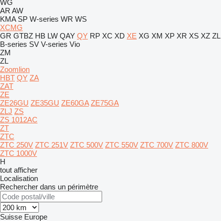
WG
AR
AW
KMA
SP
W-series
WR
WS
XCMG
GR
GTBZ
HB
LW
QAY
QY
RP
XC
XD
XE
XG
XM
XP
XR
XS
XZ
ZL
B-series
SV
V-series
Vio
ZM
ZL
Zoomlion
HBT
QY
ZA
ZAT
ZE
ZE26GU
ZE35GU
ZE60GA
ZE75GA
ZLJ
ZS
ZS 1012AC
ZT
ZTC
ZTC 250V
ZTC 251V
ZTC 500V
ZTC 550V
ZTC 700V
ZTC 800V
ZTC 1000V
H
tout afficher
Localisation
Rechercher dans un périmètre
Suisse
Europe