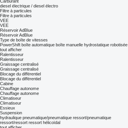
Carburant
diesel
électrique / diesel
électro
Filtre à particules
Filtre à particules
VEE
VEE
Réservoir AdBlue
Réservoir AdBlue
Type de boîte de vitesses
PowerShift
boîte automatique
boîte manuelle
hydrostatique
robotisée
tout afficher
Ralentisseur
Ralentisseur
Graissage centralisé
Graissage centralisé
Blocage du différentiel
Blocage du différentiel
Cabine
Chauffage autonome
Chauffage autonome
Climatiseur
Climatiseur
Essieux
Suspension
hydraulique
pneumatique/pneumatique
ressort/pneumatique
ressort/ressort
ressort hélicoïdal
tout afficher