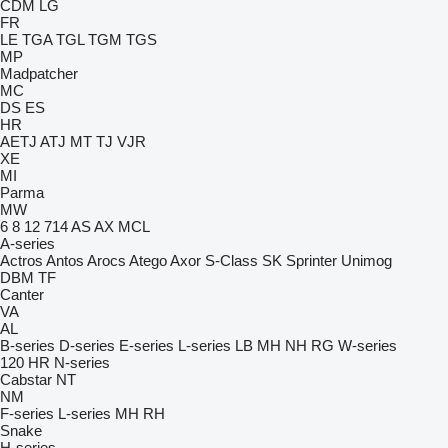
CDM
LG
FR
LE
TGA
TGL
TGM
TGS
MP
Madpatcher
MC
DS
ES
HR
AETJ
ATJ
MT
TJ
VJR
XE
MI
Parma
MW
6
8
12
714
AS
AX
MCL
A-series
Actros
Antos
Arocs
Atego
Axor
S-Class
SK
Sprinter
Unimog
DBM
TF
Canter
VA
AL
B-series
D-series
E-series
L-series
LB
MH
NH
RG
W-series
120
HR
N-series
Cabstar
NT
NM
F-series
L-series
MH
RH
Snake
H-series