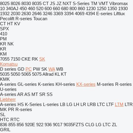
8025
8026
8030
8035
CT
JS
JZ
NXT
S-Series
TM
VMT
Vibromax
10
340AJ
450
460
520
600
660
680
800
860
1230
1250
1350
1930
1932
2030
2630
2646
3246
3369
3394
4069
4394
E-series
Liftlux
Pecolift
R-series
Toucan
CT
HT
KV
SPX
410
PM
KR
NK
KR
KM
7055
7150
CKE
RK
SK
Komatsu
D series
GD
PC
PW
SK
WA
WB
5035
5050
5065
5075
Allrad
KL
KT
KMK
A-series
GL-series
K-series
KH-series
KX-series
M-series
R-series
U-series
A-series
AR
AS
MT
SR
SS
Liebherr
A-series
HS
K-Series
L-series
LB
LG
LH
LR
LRB
LTC
LTF
LTM
LTR
MK
PR
R-series
SL
HTC
RTC
836
855
856
920E
922
936
9017
9035FZTS
CLG
LG
LTC
ZL
GRIL