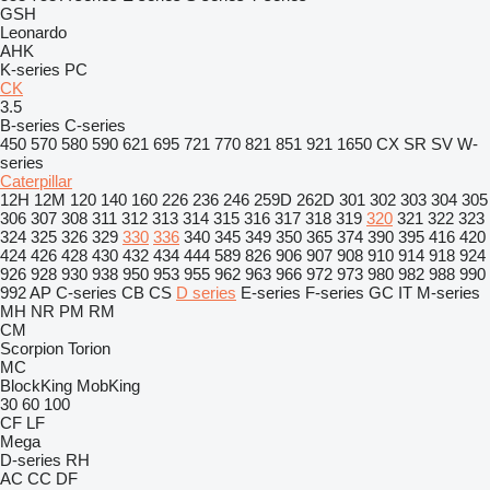
GSH
Leonardo
AHK
K-series
PC
CK
3.5
B-series
C-series
450
570
580
590
621
695
721
770
821
851
921
1650
CX
SR
SV
W-
series
Caterpillar
12H
12M
120
140
160
226
236
246
259D
262D
301
302
303
304
305
306
307
308
311
312
313
314
315
316
317
318
319
320
321
322
323
324
325
326
329
330
336
340
345
349
350
365
374
390
395
416
420
424
426
428
430
432
434
444
589
826
906
907
908
910
914
918
924
926
928
930
938
950
953
955
962
963
966
972
973
980
982
988
990
992
AP
C-series
CB
CS
D series
E-series
F-series
GC
IT
M-series
MH
NR
PM
RM
CM
Scorpion
Torion
MC
BlockKing
MobKing
30
60
100
CF
LF
Mega
D-series
RH
AC
CC
DF