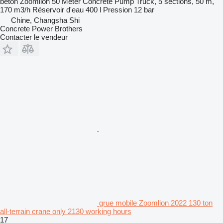
beton
Zoomlion 50 Meter Concrete Pump Truck, 5 sections, 50 m,
170 m3/h
Réservoir d'eau
400 l
Pression
12 bar
Chine, Changsha Shi
Concrete Power Brothers
Contacter le vendeur
grue mobile Zoomlion 2022 130 ton
all-terrain crane only 2130 working hours
17