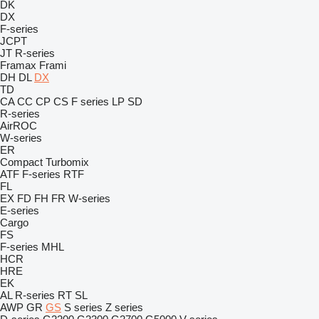
DK
DX
F-series
JCPT
JT
R-series
Framax
Frami
DH
DL
DX
TD
CA
CC
CP
CS
F series
LP
SD
R-series
AirROC
W-series
ER
Compact
Turbomix
ATF
F-series
RTF
FL
EX
FD
FH
FR
W-series
E-series
Cargo
FS
F-series
MHL
HCR
HRE
EK
AL
R-series
RT
SL
AWP
GR
GS
S series
Z series