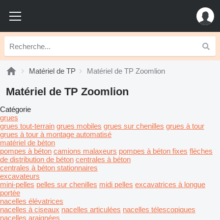
Matériel de TP
Matériel de TP Zoomlion
Matériel de TP Zoomlion
Catégorie
grues
grues tout-terrain
grues mobiles
grues sur chenilles
grues à tour
grues à tour à montage automatisé
matériel de béton
pompes à béton
camions malaxeurs
pompes à béton fixes
flèches
de distribution de béton
centrales à béton
centrales à béton stationnaires
excavateurs
mini-pelles
pelles sur chenilles
midi pelles
excavatrices à longue
portée
nacelles élévatrices
nacelles à ciseaux
nacelles articulées
nacelles télescopiques
nacelles araignées