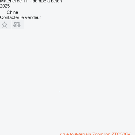
Matériel de TP - pompe à béton
2025
Chine
Contacter le vendeur
grue tout-terrain Zoomlion ZTC500V