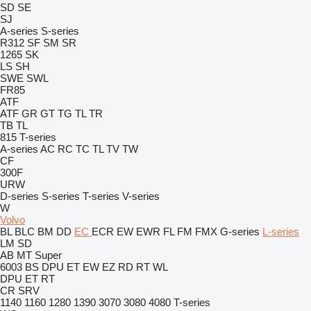
SD
SE
SJ
A-series
S-series
R312
SF
SM
SR
1265
SK
LS
SH
SWE
SWL
FR85
ATF
ATF
GR
GT
TG
TL
TR
TB
TL
815
T-series
A-series
AC
RC
TC
TL
TV
TW
CF
300F
URW
D-series
S-series
T-series
V-series
W
Volvo
BL
BLC
BM
DD
EC
ECR
EW
EWR
FL
FM
FMX
G-series
L-series
LM
SD
AB
MT
Super
6003
BS
DPU
ET
EW
EZ
RD
RT
WL
DPU
ET
RT
CR
SRV
1140
1160
1280
1390
3070
3080
4080
T-series