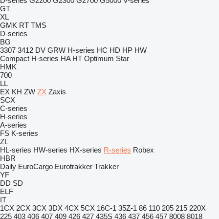
D-series
G2200
G2300
G2700
G5000
V-series
GT
XL
GMK
RT
TMS
D-series
BG
3307
3412
DV
GRW
H-series
HC
HD
HP
HW
Compact
H-series
HA
HT
Optimum
Star
HMK
700
LL
EX
KH
ZW
ZX
Zaxis
SCX
C-series
H-series
A-series
FS
K-series
ZL
HL-series
HW-series
HX-series
R-series
Robex
HBR
Daily
EuroCargo
Eurotrakker
Trakker
YF
DD
SD
ELF
IT
1CX
2CX
3CX
3DX
4CX
5CX
16C-1
35Z-1
86
110
205
215
220X
225
403
406
407
409
426
427
435S
436
437
456
457
8008
8018