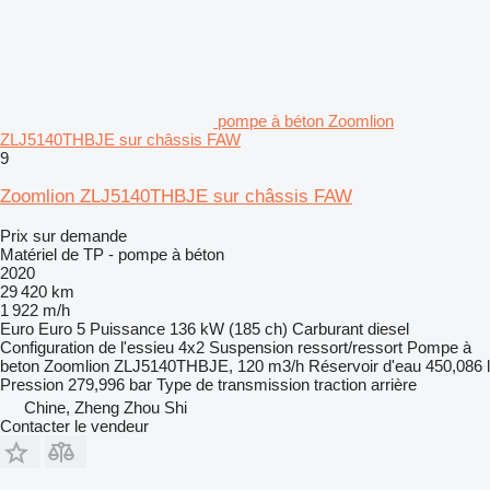
pompe à béton Zoomlion
ZLJ5140THBJE sur châssis FAW
9
Zoomlion ZLJ5140THBJE sur châssis FAW
Prix sur demande
Matériel de TP - pompe à béton
2020
29 420 km
1 922 m/h
Euro
Euro 5
Puissance
136 kW (185 ch)
Carburant
diesel
Configuration de l'essieu
4x2
Suspension
ressort/ressort
Pompe à
beton
Zoomlion ZLJ5140THBJE, 120 m3/h
Réservoir d'eau
450,086 l
Pression
279,996 bar
Type de transmission
traction arrière
Chine, Zheng Zhou Shi
Contacter le vendeur