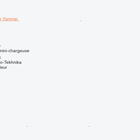
e
 mini-chargeuse
k
o-Tekhnika
deur