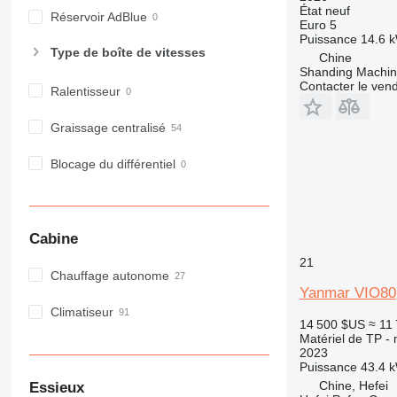
IT
État
neuf
Réservoir AdBlue
M-series
Euro 5
Puissance
14.6 k
MH
Type de boîte de vitesses
Chine
NR
Shanding Machine
Contacter le ven
PM
Ralentisseur
RM
Graissage centralisé
Blocage du différentiel
Cabine
21
Chauffage autonome
Yanmar VIO80
Climatiseur
14 500 $US
≈ 11
Matériel de TP - 
2023
Puissance
43.4 k
Chine, Hefei
Essieux