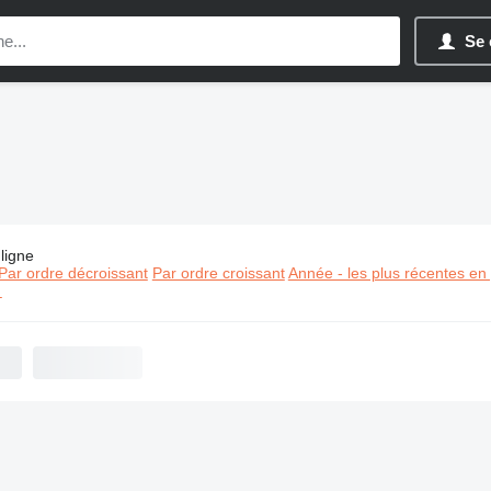
Se 
ligne
es:
Matériel de TP Yanmar
Par ordre décroissant
Par ordre croissant
Année - les plus récentes en
⬈