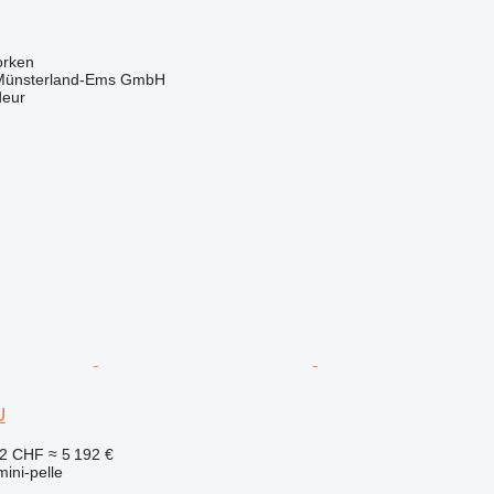
orken
 Münsterland-Ems GmbH
deur
U
52 CHF
≈ 5 192 €
mini-pelle