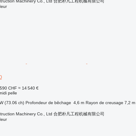
onstruction Machinery Co., Ltd 合肥朴凡工程机械有限公司
deur
0
 590 CHF
≈ 14 540 €
midi pelle
W (73.06 ch)
Profondeur de bêchage
4,6 m
Rayon de creusage
7,2 m
onstruction Machinery Co., Ltd 合肥朴凡工程机械有限公司
deur