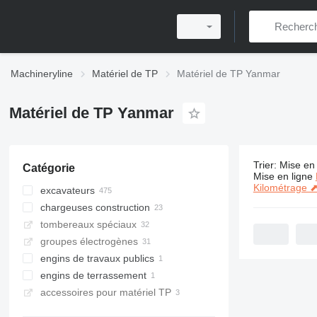
Machineryline
Matériel de TP
Matériel de TP Yanmar
Matériel de TP Yanmar
Trier
:
Mise en 
Catégorie
500 annonc
Mise en ligne
Kilométrage 
excavateurs
chargeuses construction
mini-pelles
tombereaux spéciaux
midi pelles
chargeuses sur pneus
groupes électrogènes
pelles sur chenilles
mini-chargeuses
tombereaux sur chenilles
engins de travaux publics
pelles sur pneus
chargeuses articulées
mini tombereaux
télescopiques
engins de terrassement
finisseurs
chargeuses multifonctionnelles
accessoires pour matériel TP
bulldozers
finisseurs sur chenilles