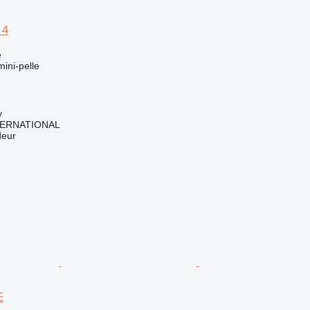
 4
e
mini-pelle
y
TERNATIONAL
deur
E