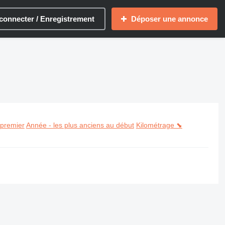
connecter / Enregistrement
Déposer une annonce
 premier
Année - les plus anciens au début
Kilométrage ⬊