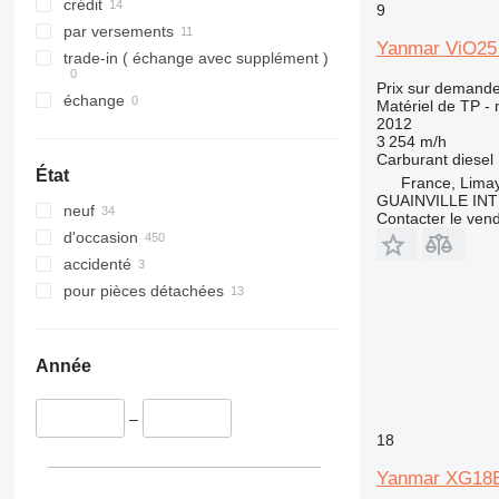
325
JS
crédit
9
326
JZ
par versements
Yanmar ViO25
329
NXT
trade-in ( échange avec supplément )
330
S-Series
Prix sur demand
échange
Matériel de TP - 
336
TM
2012
340
VMT
3 254 m/h
Carburant
diesel
345
Vibromax
État
France, Lima
349
GUAINVILLE IN
neuf
350
Contacter le ven
d'occasion
365
accidenté
374
pour pièces détachées
390
395
416
Année
420
424
–
426
18
428
Yanmar XG18
430