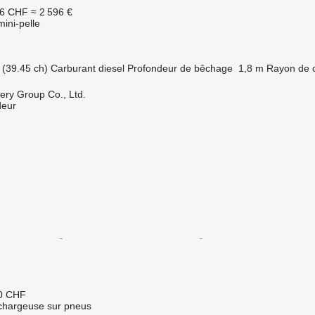
26 CHF
≈ 2 596 €
mini-pelle
(39.45 ch)
Carburant
diesel
Profondeur de bêchage
1,8 m
Rayon de 
ry Group Co., Ltd.
deur
50 CHF
 chargeuse sur pneus