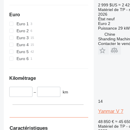
432
2 999 $US
≈ 2 4
Matériel de TP - 
434
2026
Euro
444
État
neuf
Euro 2
Euro 1
589
Puissance
29 kW 
Euro 2
826
Chine
Euro 3
906
Shanding Machine
Contacter le ven
Euro 4
907
Euro 5
908
Euro 6
910
914
918
Kilométrage
924
926
–
km
928
930
14
938
Yanmar V 7
950
953
48 850 €
≈ 45 6
Matériel de TP -
Caractéristiques
955