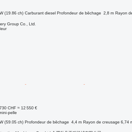
W (19.86 ch)
Carburant
diesel
Profondeur de bêchage
2,8 m
Rayon d
ry Group Co., Ltd.
deur
 730 CHF
≈ 12 550 €
mini-pelle
W (59.05 ch)
Profondeur de bêchage
4,4 m
Rayon de creusage
6,74 