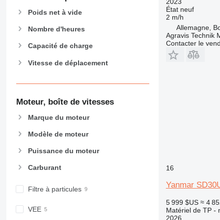
2023
962
État
neuf
Poids net à vide
2 m/h
963
Allemagne, B
Nombre d'heures
966
Agravis Technik
Contacter le ven
972
Capacité de charge
973
Vitesse de déplacement
980
982
988
Moteur, boîte de vitesses
990
992
Marque du moteur
AP
Modèle de moteur
C-series
CB
Puissance du moteur
CS
Carburant
16
D series
Yanmar SD30
E-series
Filtre à particules
F-series
5 999 $US
≈ 4 8
GC
VEE
Matériel de TP - 
2026