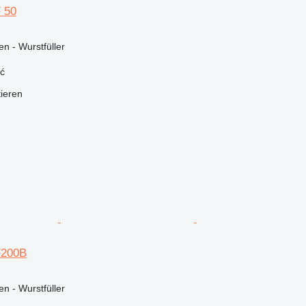
 50
n - Wurstfüller
ć
tieren
F200B
n - Wurstfüller