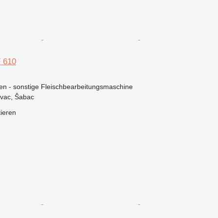
 610
en - sonstige Fleischbearbeitungsmaschine
ovac, Šabac
tieren