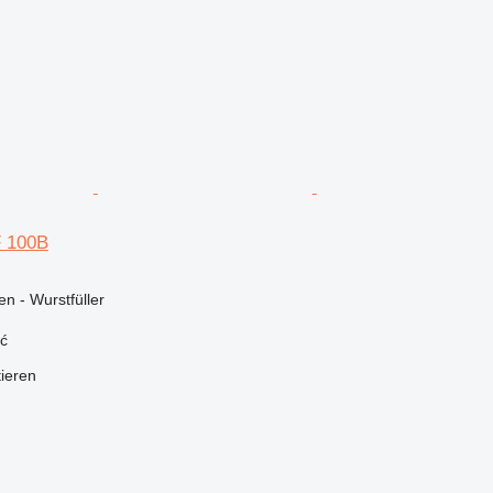
 100B
n - Wurstfüller
ć
tieren