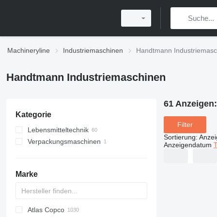
Machineryline
Industriemaschinen
Handtmann Industriemasc
Handtmann Industriemaschinen
61 Anzeigen
Kategorie
Filter
Lebensmitteltechnik
Sortierung
:
Anze
Verpackungsmaschinen
Fleischverarbeitungsmaschinen
Anzeigendatum
T
Abfüllmaschinen
Wurstfüller
Wurst-Produktionslinien
Marke
sonstige
Fleischbearbeitungsmaschinen
Atlas Copco
PDS
APD
AB
Ensis
VZ
AG3