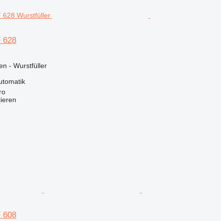
 628
n - Wurstfüller
utomatik
ro
tieren
 608