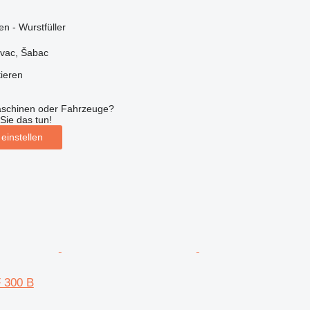
n - Wurstfüller
ovac, Šabac
tieren
aschinen oder Fahrzeuge?
Sie das tun!
einstellen
 300 B