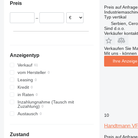
Preis
Deutschland
Preis auf Anfrage
Industriemaschine
Typ
vertikal
–
Serbien, Cer
Sind d.o.o.
Verkäufer kontak
Verkaufen Sie M
Mit uns - können 
Anzeigentyp
Ihre Anzeige 
Verkauf
vom Hersteller
Leasing
Kredit
in Raten
Inzahlungnahme (Tausch mit
Zuzahlung)
Austausch
10
Handtmann VF
Zustand
Preis auf Anfrage