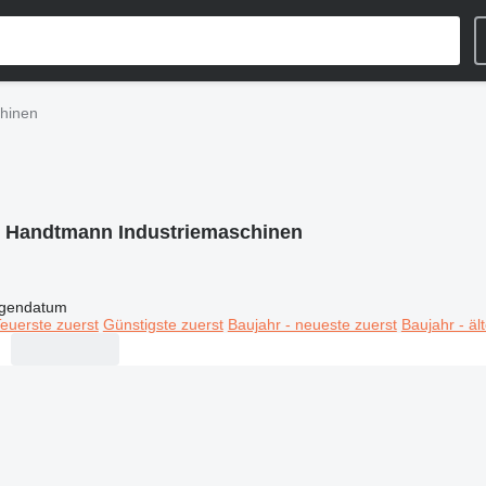
hinen
:
Handtmann Industriemaschinen
igendatum
euerste zuerst
Günstigste zuerst
Baujahr - neueste zuerst
Baujahr - äl