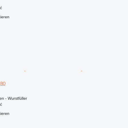
ć
tieren
F80
n - Wurstfüller
ć
tieren