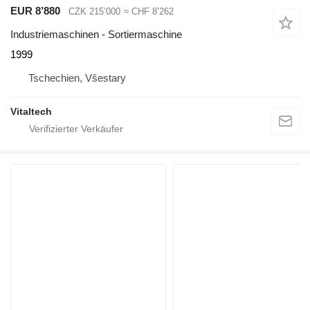
EUR 8’880
CZK 215’000
≈ CHF 8’262
Industriemaschinen - Sortiermaschine
1999
Tschechien, Všestary
Vitaltech