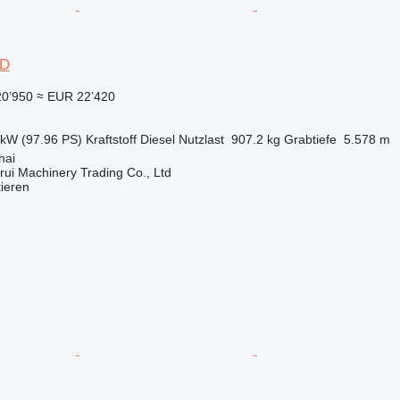
2D
20’950
≈ EUR 22’420
 kW (97.96 PS)
Kraftstoff
Diesel
Nutzlast
907.2 kg
Grabtiefe
5.578 m
hai
ui Machinery Trading Co., Ltd
tieren