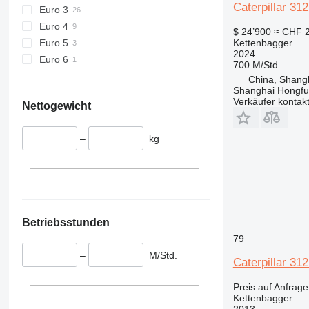
Caterpillar 31
Euro 3
Euro 4
$ 24’900
≈ CHF 
Euro 5
Kettenbagger
2024
Euro 6
700 M/Std.
China, Shang
Shanghai Hongfur
Verkäufer kontak
Nettogewicht
–
kg
Betriebsstunden
79
–
M/Std.
Caterpillar 31
Preis auf Anfrage
Kettenbagger
2013