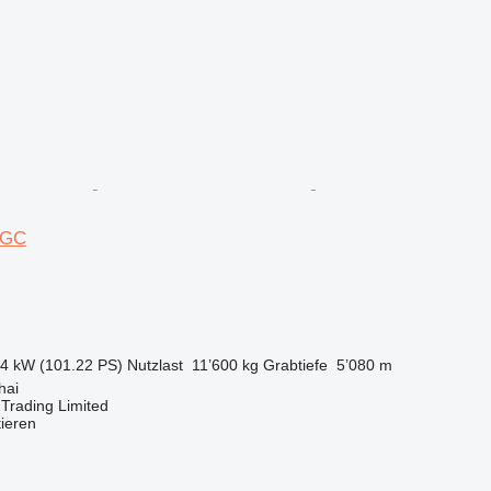
12GC
.4 kW (101.22 PS)
Nutzlast
11’600 kg
Grabtiefe
5’080 m
hai
Trading Limited
tieren