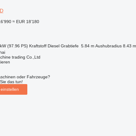
2D
16’990
≈ EUR 18’180
 kW (97.96 PS)
Kraftstoff
Diesel
Grabtiefe
5.84 m
Aushubradius
8.43 
hai
chine trading Co.,Ltd
tieren
aschinen oder Fahrzeuge?
Sie das tun!
einstellen