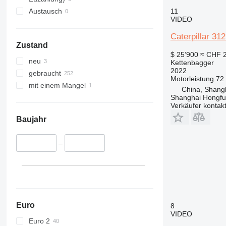
375
365CL
11
Austausch
390
375L
VIDEO
395
390DL
Caterpillar 31
C-series
390F
Zustand
D series
390FL
$ 25’900
≈ CHF 
neu
Kettenbagger
E-series
D3
2022
gebraucht
F-series
E70
Motorleistung
72
mit einem Mangel
GC
E200B
E70B
China, Shang
Shanghai Hongfur
M-series
Verkäufer kontak
PC
M313
Baujahr
M316
M313C
M318
–
Euro
8
VIDEO
Euro 2