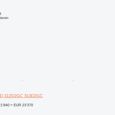
d.
tieren
312D 312D2GC 313D2GC
21’840
≈ EUR 23’370