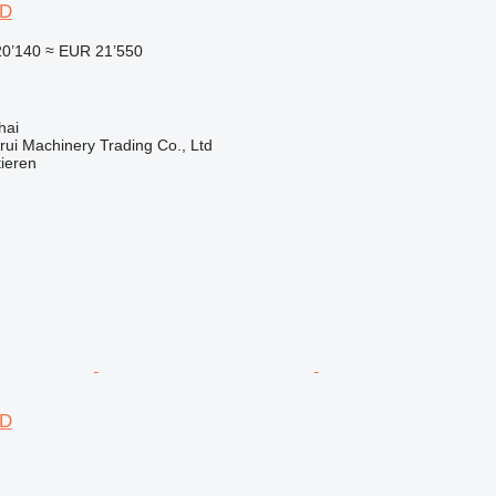
2D
20’140
≈ EUR 21’550
hai
ui Machinery Trading Co., Ltd
tieren
2D