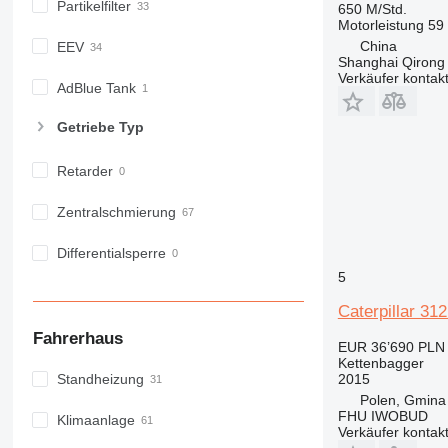
Partikelfilter
650 M/Std.
Motorleistung
59
China
EEV
Shanghai Qirong 
Verkäufer kontak
AdBlue Tank
Getriebe Typ
Retarder
Zentralschmierung
Differentialsperre
5
Caterpillar 31
Fahrerhaus
EUR 36’690
PLN 
Kettenbagger
2015
Standheizung
Polen, Gmina
FHU IWOBUD
Klimaanlage
Verkäufer kontak