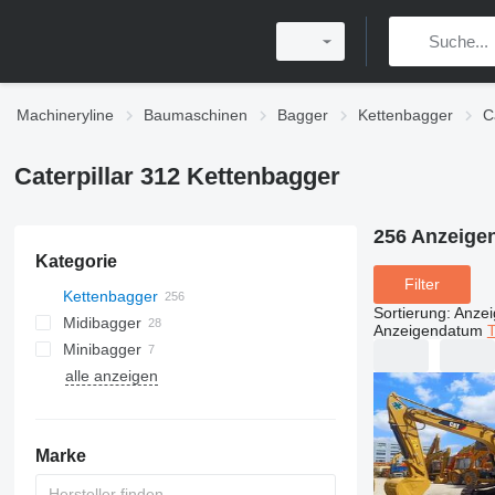
Machineryline
Baumaschinen
Bagger
Kettenbagger
C
Caterpillar 312 Kettenbagger
256 Anzeige
Kategorie
Filter
Kettenbagger
Sortierung
:
Anze
Midibagger
Anzeigendatum
T
Minibagger
alle anzeigen
Marke