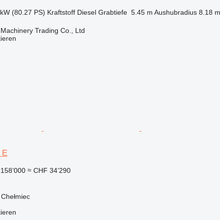
 kW (80.27 PS)
Kraftstoff
Diesel
Grabtiefe
5.45 m
Aushubradius
8.18 
Machinery Trading Co., Ltd
tieren
2 E
158’000
≈ CHF 34’290
 Chełmiec
tieren