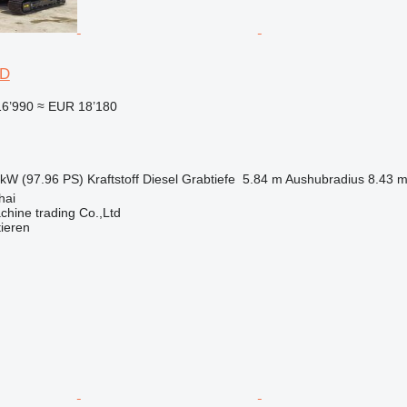
2D
16’990
≈ EUR 18’180
 kW (97.96 PS)
Kraftstoff
Diesel
Grabtiefe
5.84 m
Aushubradius
8.43 
hai
chine trading Co.,Ltd
tieren