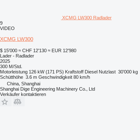
XCMG LW300 Radlader
9
VIDEO
XCMG LW300
$ 15’000
≈ CHF 12’130
≈ EUR 12’980
Lader - Radlader
2025
300 M/Std.
Motorleistung
126 kW (171 PS)
Kraftstoff
Diesel
Nutzlast
30’000 kg
Schütthöhe
3.6 m
Geschwindigkeit
80 km/h
China, Shanghai
Shanghai Dige Engineering Machinery Co., Ltd
Verkäufer kontaktieren