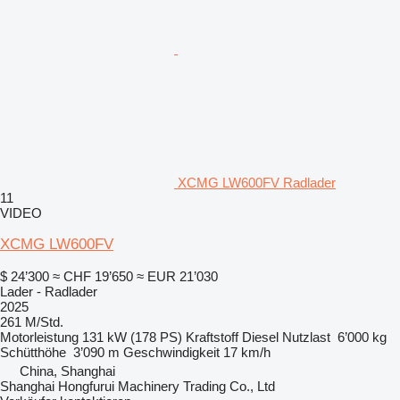
XCMG LW600FV Radlader
11
VIDEO
XCMG LW600FV
$ 24’300
≈ CHF 19’650
≈ EUR 21’030
Lader - Radlader
2025
261 M/Std.
Motorleistung
131 kW (178 PS)
Kraftstoff
Diesel
Nutzlast
6’000 kg
Schütthöhe
3’090 m
Geschwindigkeit
17 km/h
China, Shanghai
Shanghai Hongfurui Machinery Trading Co., Ltd