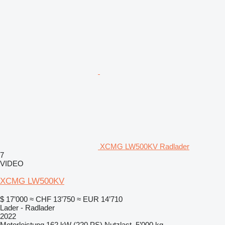
XCMG LW500KV Radlader
7
VIDEO
XCMG LW500KV
$ 17’000
≈ CHF 13’750
≈ EUR 14’710
Lader - Radlader
2022
Motorleistung
162 kW (220 PS)
Nutzlast
5’000 kg