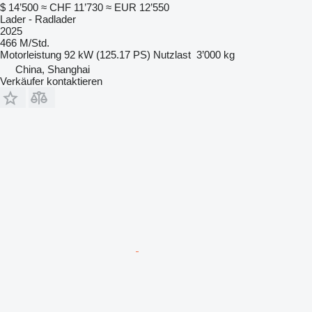
$ 14’500
≈ CHF 11’730
≈ EUR 12’550
Lader - Radlader
2025
466 M/Std.
Motorleistung
92 kW (125.17 PS)
Nutzlast
3’000 kg
China, Shanghai
Verkäufer kontaktieren