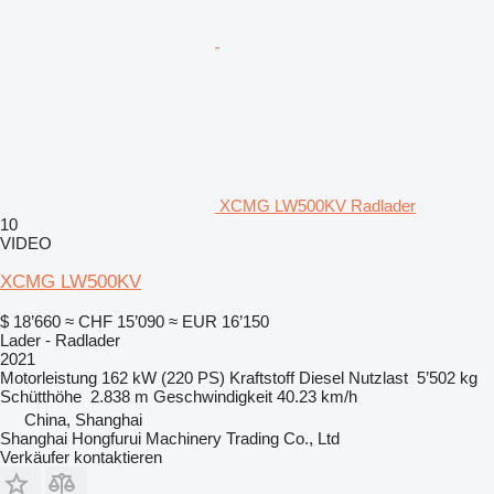
XCMG LW500KV Radlader
10
VIDEO
XCMG LW500KV
$ 18’660
≈ CHF 15’090
≈ EUR 16’150
Lader - Radlader
2021
Motorleistung
162 kW (220 PS)
Kraftstoff
Diesel
Nutzlast
5’502 kg
Schütthöhe
2.838 m
Geschwindigkeit
40.23 km/h
China, Shanghai
Shanghai Hongfurui Machinery Trading Co., Ltd
Verkäufer kontaktieren