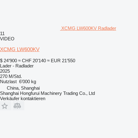
XCMG LW600KV Radlader
11
VIDEO
XCMG LW600KV
$ 24’900
≈ CHF 20’140
≈ EUR 21’550
Lader - Radlader
2025
270 M/Std.
Nutzlast
6’000 kg
China, Shanghai
Shanghai Hongfurui Machinery Trading Co., Ltd
Verkäufer kontaktieren