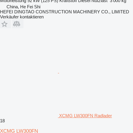
Motorleistung
92 kW (125 PS)
Kraftstoff
Diesel
Nutzlast
3’000 kg
China, He Fei Shi
HEFEI DINGTAO CONSTRUCTION MACHINERY CO., LIMITED
Verkäufer kontaktieren
XCMG LW300FN Radlader
18
XCMG LW300FN