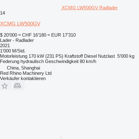
XCMG LW500GV Radlader
14
XCMG LW500GV
$ 20’000
≈ CHF 16’180
≈ EUR 17’310
Lader - Radlader
2021
1’000 M/Std.
Motorleistung
170 kW (231 PS)
Kraftstoff
Diesel
Nutzlast
5’000 kg
Federung
hydraulisch
Geschwindigkeit
80 km/h
China, Shanghai
Red Rhino Machinery Ltd
Verkäufer kontaktieren