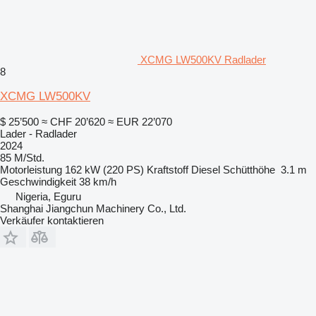
XCMG LW500KV Radlader
8
XCMG LW500KV
$ 25’500
≈ CHF 20’620
≈ EUR 22’070
Lader - Radlader
2024
85 M/Std.
Motorleistung
162 kW (220 PS)
Kraftstoff
Diesel
Schütthöhe
3.1 m
Geschwindigkeit
38 km/h
Nigeria, Eguru
Shanghai Jiangchun Machinery Co., Ltd.
Verkäufer kontaktieren