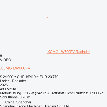
XCMG LW600FV Radlader
8
VIDEO
XCMG LW600FV
$ 24’000
≈ CHF 19’410
≈ EUR 20’770
Lader - Radlader
2025
480 M/Std.
Motorleistung
178 kW (242 PS)
Kraftstoff
Diesel
Nutzlast
6’000 kg
Schütthöhe
3.76 m
China, Shanghai
Shanghai Qirong Machinery Trading Co., Ltd