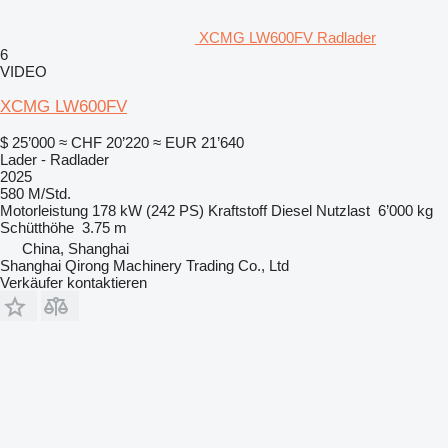
XCMG LW600FV Radlader
6
VIDEO
XCMG LW600FV
$ 25’000
≈ CHF 20’220
≈ EUR 21’640
Lader - Radlader
2025
580 M/Std.
Motorleistung
178 kW (242 PS)
Kraftstoff
Diesel
Nutzlast
6’000 kg
Schütthöhe
3.75 m
China, Shanghai
Shanghai Qirong Machinery Trading Co., Ltd
Verkäufer kontaktieren