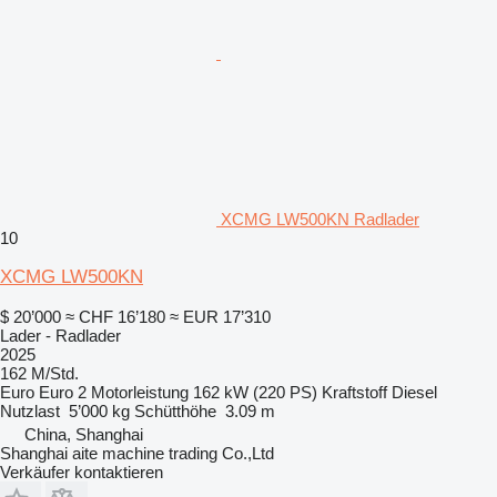
XCMG LW500KN Radlader
10
XCMG LW500KN
$ 20’000
≈ CHF 16’180
≈ EUR 17’310
Lader - Radlader
2025
162 M/Std.
Euro
Euro 2
Motorleistung
162 kW (220 PS)
Kraftstoff
Diesel
Nutzlast
5’000 kg
Schütthöhe
3.09 m
China, Shanghai
Shanghai aite machine trading Co.,Ltd
Verkäufer kontaktieren