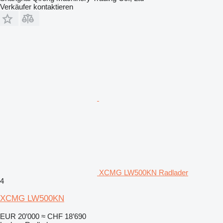
Verkäufer kontaktieren
XCMG LW500KN Radlader
4
XCMG LW500KN
EUR 20’000
≈ CHF 18’690