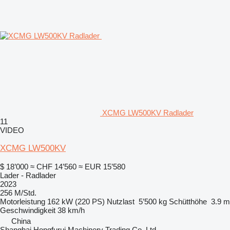
XCMG LW500KV Radlader
11
VIDEO
XCMG LW500KV
$ 18’000
≈ CHF 14’560
≈ EUR 15’580
Lader - Radlader
2023
256 M/Std.
Motorleistung
162 kW (220 PS)
Nutzlast
5’500 kg
Schütthöhe
3.9 m
Geschwindigkeit
38 km/h
China
Shanghai Hongfurui Machinery Trading Co.,Ltd