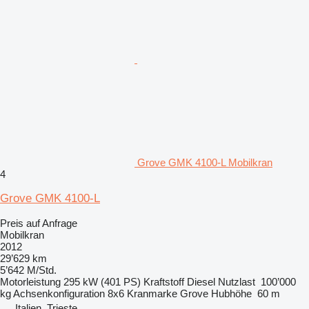
Grove GMK 4100-L Mobilkran
4
Grove GMK 4100-L
Preis auf Anfrage
Mobilkran
2012
29’629 km
5’642 M/Std.
Motorleistung
295 kW (401 PS)
Kraftstoff
Diesel
Nutzlast
100’000
kg
Achsenkonfiguration
8x6
Kranmarke
Grove
Hubhöhe
60 m
Italien, Trieste