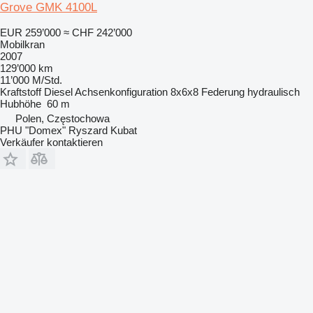
Grove GMK 4100L
EUR 259’000
≈ CHF 242’000
Mobilkran
2007
129’000 km
11’000 M/Std.
Kraftstoff
Diesel
Achsenkonfiguration
8x6x8
Federung
hydraulisch
Hubhöhe
60 m
Polen, Częstochowa
PHU "Domex" Ryszard Kubat
Verkäufer kontaktieren