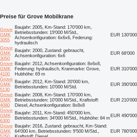
Preise für Grove Mobilkrane
Baujahr: 2005, Km-Stand: 170’000 km,
Grove
Betriebsstunden: 19’000 M/Std.,
GMK
EUR 130’000
Achsenkonfiguration: 6x6x6, Federung:
3055
hydraulisch
Grove
Baujahr: 2000, Zustand: gebraucht,
GMK
EUR 68’000
Achsenkonfiguration: 6x6
3050
Grove
Baujahr: 2012, Achsenkonfiguration: 8x6x8,
GMK
Federung: hydraulisch, Kranmarke: Grove,
EUR 310’000
4100
Hubhöhe: 69 m
Grove
Baujahr: 2012, Km-Stand: 20’000 km,
GMK
EUR 390’000
Betriebsstunden: 10’000 M/Std.
5130
Grove
Baujahr: 2008, Km-Stand: 170’000 km,
GMK
Betriebsstunden: 10’000 M/Std., Kraftstoff:
EUR 210’000
4080
Diesel, Achsenkonfiguration: 8x8x8
Grove
Baujahr: 2011, Km-Stand: 450’000 km,
GMK
EUR 490’000
Betriebsstunden: 34’000 M/Std., Hubhöhe: 84 m
6300
Grove
Baujahr: 2016, Zustand: gebraucht, Km-Stand:
GMK
64’000 km, Betriebsstunden: 9’500 M/Std.,
EUR 780’000
5250
Kraftstoff: Diesel