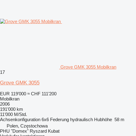
Grove GMK 3055 Mobilkran
17
Grove GMK 3055
EUR 119’000
≈ CHF 111’200
Mobilkran
2006
191’000 km
11’000 M/Std.
Achsenkonfiguration
6x6
Federung
hydraulisch
Hubhöhe
58 m
Polen, Częstochowa
PHU "Domex" Ryszard Kubat