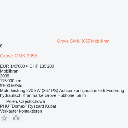
Grove GMK 3055 Mobilkran
8
Grove GMK 3055
EUR 149’000
≈ CHF 139’200
Mobilkran
2009
115’000 km
9’500 M/Std.
Motorleistung
270 kW (367 PS)
Achsenkonfiguration
6x6
Federung
hydraulisch
Kranmarke
Grove
Hubhöhe
58 m
Polen, Częstochowa
PHU "Domex" Ryszard Kubat
Verkäufer kontaktieren