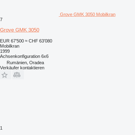
Grove GMK 3050 Mobilkran
7
Grove GMK 3050
EUR 67’500
≈ CHF 63’080
Mobilkran
1999
Achsenkonfiguration
6x6
Rumänien, Oradea
Verkäufer kontaktieren
1