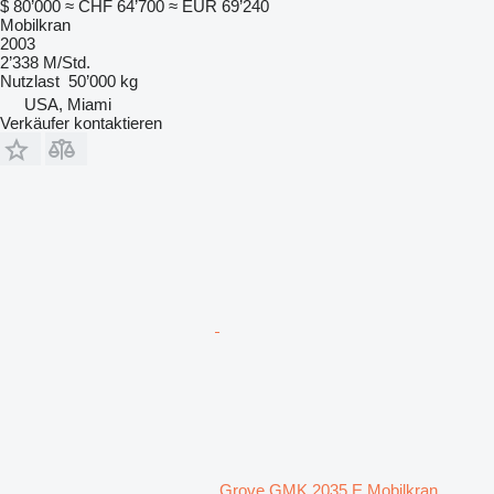
$ 80’000
≈ CHF 64’700
≈ EUR 69’240
Mobilkran
2003
2’338 M/Std.
Nutzlast
50’000 kg
USA, Miami
Verkäufer kontaktieren
Grove GMK 2035 E Mobilkran