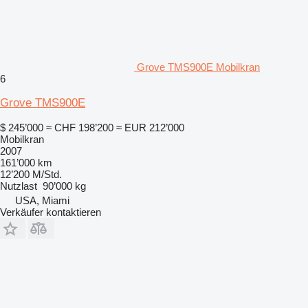
Grove TMS900E Mobilkran
6
Grove TMS900E
$ 245’000
≈ CHF 198’200
≈ EUR 212’000
Mobilkran
2007
161’000 km
12’200 M/Std.
Nutzlast
90’000 kg
USA, Miami
Verkäufer kontaktieren