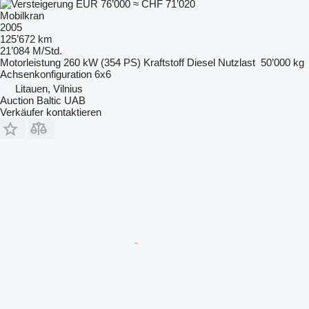
EUR 76’000
≈ CHF 71’020
Mobilkran
2005
125’672 km
21’084 M/Std.
Motorleistung
260 kW (354 PS)
Kraftstoff
Diesel
Nutzlast
50’000 kg
Achsenkonfiguration
6x6
Litauen, Vilnius
Auction Baltic UAB
Verkäufer kontaktieren