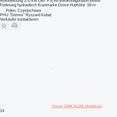
Motorleistung
270 kW (367 PS)
Achsenkonfiguration
6x6x6
Federung
hydraulisch
Kranmarke
Grove
Hubhöhe
58 m
Polen, Częstochowa
PHU "Domex" Ryszard Kubat
Verkäufer kontaktieren
Grove GMK 4100L Mobilkran
14