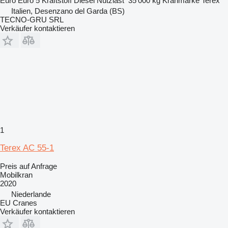
Euro
Euro 5
Kraftstoff
Diesel
Nutzlast
35’000 kg
Kranmarke
Terex
Italien, Desenzano del Garda (BS)
TECNO-GRU SRL
Verkäufer kontaktieren
1
Terex AC 55-1
Preis auf Anfrage
Mobilkran
2020
Niederlande
EU Cranes
Verkäufer kontaktieren