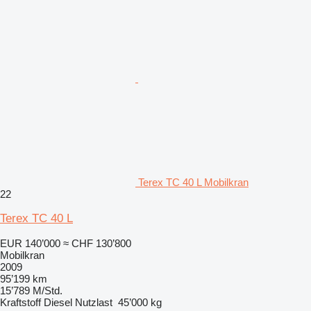
Terex TC 40 L Mobilkran
22
Terex TC 40 L
EUR 140’000
≈ CHF 130’800
Mobilkran
2009
95’199 km
15’789 M/Std.
Kraftstoff
Diesel
Nutzlast
45’000 kg