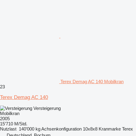
Terex Demag AC 140 Mobilkran
23
Terex Demag AC 140
Versteigerung
Mobilkran
2005
15’710 M/Std.
Nutzlast
140’000 kg
Achsenkonfiguration
10x8x8
Kranmarke
Terex
Deutschland, Bochum