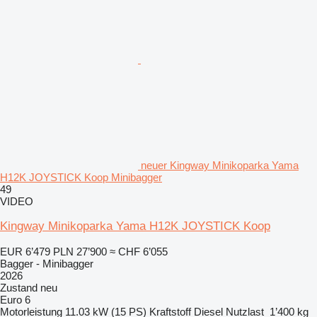
neuer Kingway Minikoparka Yama
H12K JOYSTICK Koop Minibagger
49
VIDEO
Kingway Minikoparka Yama H12K JOYSTICK Koop
EUR 6’479
PLN 27’900
≈ CHF 6’055
Bagger - Minibagger
2026
Zustand
neu
Euro 6
Motorleistung
11.03 kW (15 PS)
Kraftstoff
Diesel
Nutzlast
1’400 kg