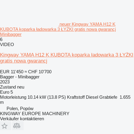
neuer Kingway YAMA H12 K
KUBOTA koparka ładowarka 3 ŁYŻKI gratis nowa gwarancj
Minibagger
6
VIDEO
Kingway YAMA H12 K KUBOTA koparka ładowarka 3 ŁYŻKI
gratis nowa gwarancj
EUR 11’450
≈ CHF 10’700
Bagger - Minibagger
2023
Zustand
neu
Euro 5
Motorleistung
10.14 kW (13.8 PS)
Kraftstoff
Diesel
Grabtiefe
1.655
m
Polen, Popów
KINGWAY EUROPE MACHINERY
Verkäufer kontaktieren