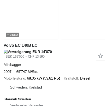
VIDEO
Volvo EC 140B LC
EUR 14’870
SEK 163’000
≈ CHF 13’890
Minibagger
2007
69’747 M/Std.
Motorleistung
68.95 kW (93.81 PS)
Kraftstoff
Diesel
Schweden, Karlstad
Klaravik Sweden