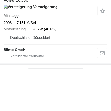
Volvo EC55C
Versteigerung
Minibagger
2006
7’151 M/Std.
Motorleistung
35.28 kW (48 PS)
Deutschland, Düsseldorf
Blinto GmbH