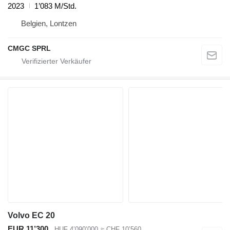
2023
1’083 M/Std.
Belgien, Lontzen
CMGC SPRL
Volvo EC 20
EUR 11’300
HUF 4’090’000
≈ CHF 10’560