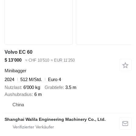
Volvo EC 60
$ 13’000
≈ CHF 10’510
≈ EUR 11’250
Minibagger
2024
512 M/Std.
Euro 4
Nutzlast
6’000 kg
Grabtiefe
3.5 m
Aushubradius
6 m
China
Shanghai Walila Engineering Machinery Co., Ltd.