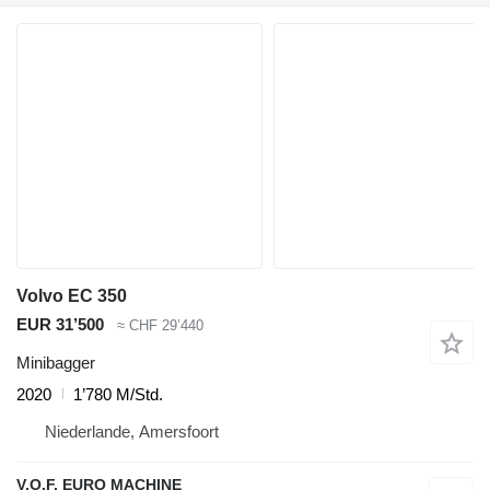
Volvo EC 350
EUR 31’500
≈ CHF 29’440
Minibagger
2020
1’780 M/Std.
Niederlande, Amersfoort
V.O.F. EURO MACHINE