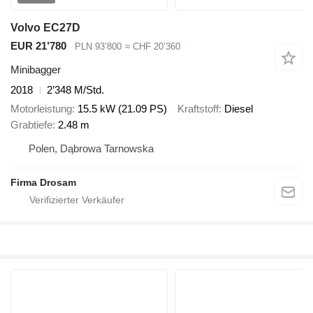
Volvo EC27D
EUR 21’780
PLN 93’800
≈ CHF 20’360
Minibagger
2018
2’348 M/Std.
Motorleistung
15.5 kW (21.09 PS)
Kraftstoff
Diesel
Grabtiefe
2.48 m
Polen, Dąbrowa Tarnowska
Firma Drosam