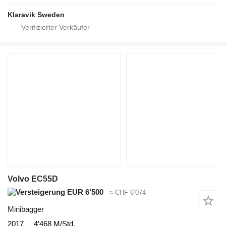
Klaravik Sweden
Volvo EC55D
EUR 6’500
≈ CHF 6’074
Minibagger
2017
4’468 M/Std.