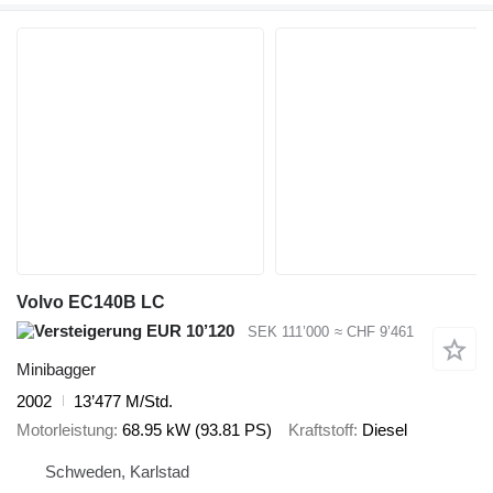
Volvo EC140B LC
EUR 10’120
SEK 111’000
≈ CHF 9’461
Minibagger
2002
13’477 M/Std.
Motorleistung
68.95 kW (93.81 PS)
Kraftstoff
Diesel
Schweden, Karlstad