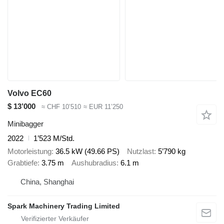
Volvo EC60
$ 13’000
≈ CHF 10’510
≈ EUR 11’250
Minibagger
2022
1’523 M/Std.
Motorleistung
36.5 kW (49.66 PS)
Nutzlast
5’790 kg
Grabtiefe
3.75 m
Aushubradius
6.1 m
China, Shanghai
Spark Machinery Trading Limited