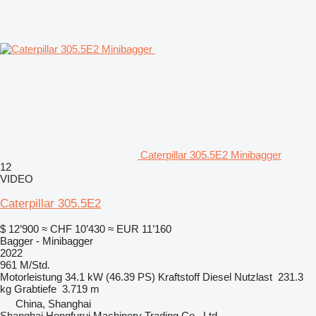
Caterpillar 305.5E2 Minibagger
12
VIDEO
Caterpillar 305.5E2
$ 12’900
≈ CHF 10’430
≈ EUR 11’160
Bagger - Minibagger
2022
961 M/Std.
Motorleistung
34.1 kW (46.39 PS)
Kraftstoff
Diesel
Nutzlast
231.3
kg
Grabtiefe
3.719 m
China, Shanghai
Shanghai Hongfurui Machinery Trading Co., Ltd