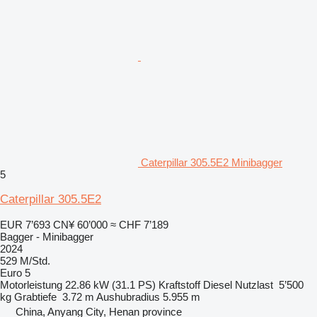
Caterpillar 305.5E2 Minibagger
5
Caterpillar 305.5E2
EUR 7’693
CN¥ 60’000
≈ CHF 7’189
Bagger - Minibagger
2024
529 M/Std.
Euro 5
Motorleistung
22.86 kW (31.1 PS)
Kraftstoff
Diesel
Nutzlast
5’500
kg
Grabtiefe
3.72 m
Aushubradius
5.955 m
China, Anyang City, Henan province