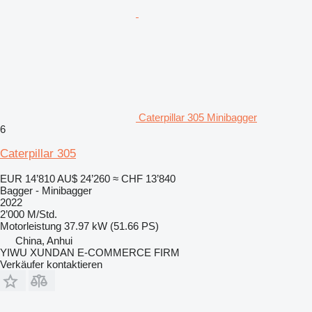
Caterpillar 305 Minibagger
6
Caterpillar 305
EUR 14’810
AU$ 24’260
≈ CHF 13’840
Bagger - Minibagger
2022
2’000 M/Std.
Motorleistung
37.97 kW (51.66 PS)
China, Anhui
YIWU XUNDAN E-COMMERCE FIRM
Verkäufer kontaktieren