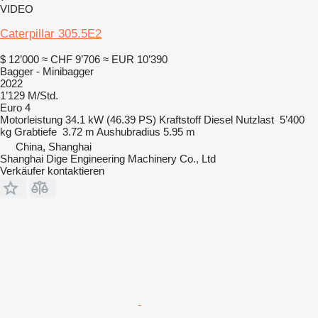
VIDEO
Caterpillar 305.5E2
$ 12’000
≈ CHF 9’706
≈ EUR 10’390
Bagger - Minibagger
2022
1’129 M/Std.
Euro 4
Motorleistung
34.1 kW (46.39 PS)
Kraftstoff
Diesel
Nutzlast
5’400
kg
Grabtiefe
3.72 m
Aushubradius
5.95 m
China, Shanghai
Shanghai Dige Engineering Machinery Co., Ltd
Verkäufer kontaktieren