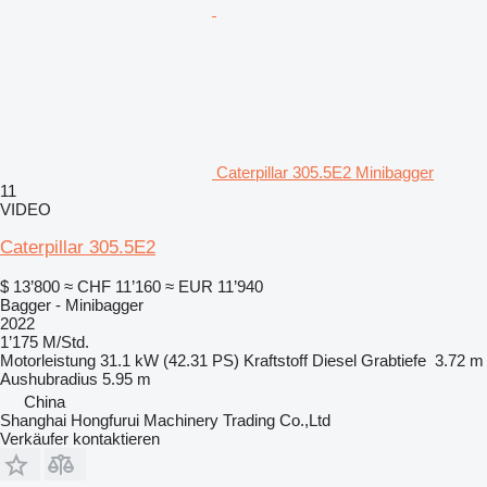
Caterpillar 305.5E2 Minibagger
11
VIDEO
Caterpillar 305.5E2
$ 13’800
≈ CHF 11’160
≈ EUR 11’940
Bagger - Minibagger
2022
1’175 M/Std.
Motorleistung
31.1 kW (42.31 PS)
Kraftstoff
Diesel
Grabtiefe
3.72 m
Aushubradius
5.95 m
China
Shanghai Hongfurui Machinery Trading Co.,Ltd
Verkäufer kontaktieren