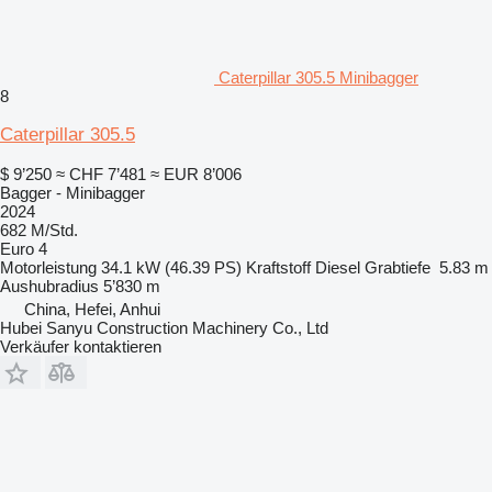
Caterpillar 305.5 Minibagger
8
Caterpillar 305.5
$ 9’250
≈ CHF 7’481
≈ EUR 8’006
Bagger - Minibagger
2024
682 M/Std.
Euro 4
Motorleistung
34.1 kW (46.39 PS)
Kraftstoff
Diesel
Grabtiefe
5.83 m
Aushubradius
5’830 m
China, Hefei, Anhui
Hubei Sanyu Construction Machinery Co., Ltd
Verkäufer kontaktieren