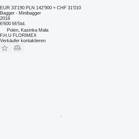
EUR 33’190
PLN 142’900
≈ CHF 31’010
Bagger - Minibagger
2018
6’600 M/Std.
Polen, Kasinka Mała
F.H.U FLORIMEX
Verkäufer kontaktieren