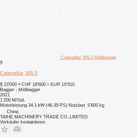
Caterpillar 305.5 Midibagger
9
Caterpillar 305.5
$ 23’000
≈ CHF 18’600
≈ EUR 19’910
Bagger - Midibagger
2021
1’200 M/Std.
Motorleistung
34.1 kW (46.39 PS)
Nutzlast
5’600 kg
China
TAIHE MACHINERY TRADE CO.,LIMITED
Verkäufer kontaktieren