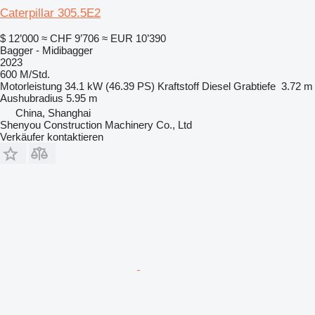
Caterpillar 305.5E2
$ 12’000
≈ CHF 9’706
≈ EUR 10’390
Bagger - Midibagger
2023
600 M/Std.
Motorleistung
34.1 kW (46.39 PS)
Kraftstoff
Diesel
Grabtiefe
3.72 m
Aushubradius
5.95 m
China, Shanghai
Shenyou Construction Machinery Co., Ltd
Verkäufer kontaktieren